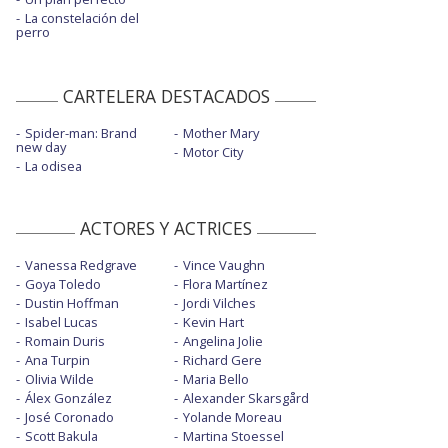
La constelación del
perro
CARTELERA DESTACADOS
Spider-man: Brand
Mother Mary
new day
Motor City
La odisea
ACTORES Y ACTRICES
Vanessa Redgrave
Vince Vaughn
Goya Toledo
Flora Martínez
Dustin Hoffman
Jordi Vilches
Isabel Lucas
Kevin Hart
Romain Duris
Angelina Jolie
Ana Turpin
Richard Gere
Olivia Wilde
Maria Bello
Álex González
Alexander Skarsgård
José Coronado
Yolande Moreau
Scott Bakula
Martina Stoessel