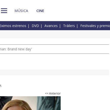
MÚSICA
CINE
óximos estrenos
DVD
Avances
Tráilers
Festivales y premi
man: Brand new day'
e.
<< Anterior