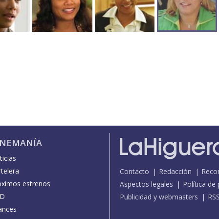
INEMANÍA
icias
telera
Contacto
Redacción
Reco
óximos estrenos
Aspectos legales
Política de
D
Publicidad y webmasters
RS
ances