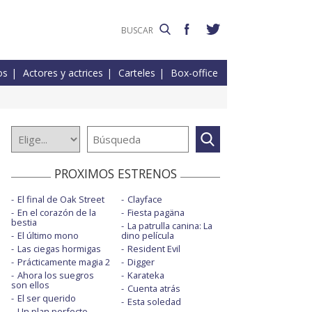
os
Actores y actrices
Carteles
Box-office
PROXIMOS ESTRENOS
El final de Oak Street
Clayface
En el corazón de la
Fiesta pagäna
bestia
La patrulla canina: La
El último mono
dino película
Las ciegas hormigas
Resident Evil
Prácticamente magia 2
Digger
Ahora los suegros
Karateka
son ellos
Cuenta atrás
El ser querido
Esta soledad
Un plan perfecto