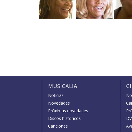
MUSICALIA
C
Noticias
Not
Novedades
Car
Próximas novedades
Pr
Discos históricos
DV
Canciones
Av