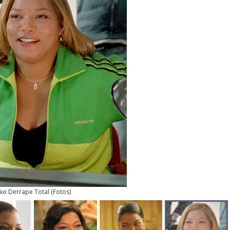
axi Derrape Total
(
Fotos
)