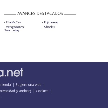
AVANCES DESTACADOS
Ella McCay
El jilguero
Vengadores:
Shrek 5
Doomsday
mienda
Sugiere una web
 privacidad
(
Cambiar
)
Cookies
S