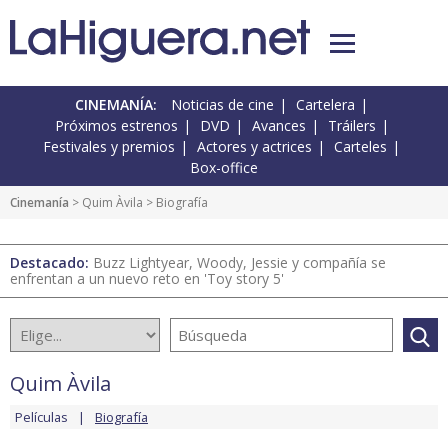
CINEMANÍA:
Noticias de cine
Cartelera
Próximos estrenos
DVD
Avances
Tráilers
Festivales y premios
Actores y actrices
Carteles
Box-office
Cinemanía
>
Quim Àvila
> Biografía
Destacado:
Buzz Lightyear, Woody, Jessie y compañía se
enfrentan a un nuevo reto en 'Toy story 5'
Quim Àvila
Películas
Biografía