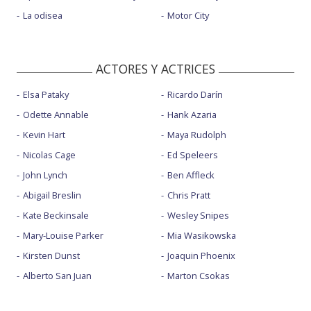
La odisea
Motor City
ACTORES Y ACTRICES
Elsa Pataky
Ricardo Darín
Odette Annable
Hank Azaria
Kevin Hart
Maya Rudolph
Nicolas Cage
Ed Speleers
John Lynch
Ben Affleck
Abigail Breslin
Chris Pratt
Kate Beckinsale
Wesley Snipes
Mary-Louise Parker
Mia Wasikowska
Kirsten Dunst
Joaquin Phoenix
Alberto San Juan
Marton Csokas