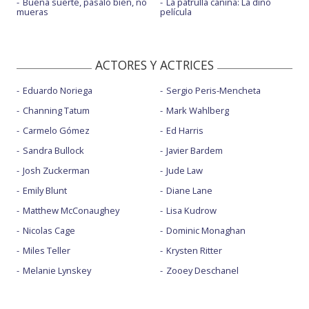
Buena suerte, pásalo bien, no
La patrulla canina: La dino
mueras
película
ACTORES Y ACTRICES
Eduardo Noriega
Sergio Peris-Mencheta
Channing Tatum
Mark Wahlberg
Carmelo Gómez
Ed Harris
Sandra Bullock
Javier Bardem
Josh Zuckerman
Jude Law
Emily Blunt
Diane Lane
Matthew McConaughey
Lisa Kudrow
Nicolas Cage
Dominic Monaghan
Miles Teller
Krysten Ritter
Melanie Lynskey
Zooey Deschanel