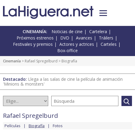
CINEMANÍA:
Noticias de cine
Cartelera
Próximos estrenos
DVD
Avances
Tráilers
Festivales y premios
Actores y actrices
Carteles
Box-office
Cinemanía
>
Rafael Spregelburd
> Biografía
Destacado:
Llega a las salas de cine la película de animación
'Minions & monsters'
Rafael Spregelburd
Películas
Biografía
Fotos