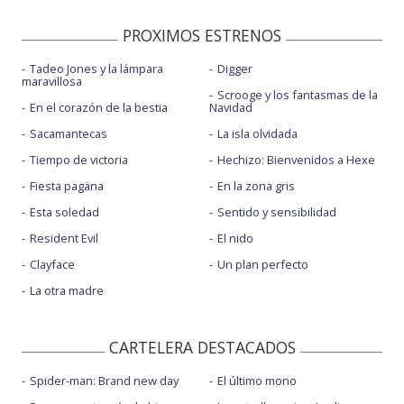
PROXIMOS ESTRENOS
Tadeo Jones y la lámpara
Digger
maravillosa
Scrooge y los fantasmas de la
En el corazón de la bestia
Navidad
Sacamantecas
La isla olvidada
Tiempo de victoria
Hechizo: Bienvenidos a Hexe
Fiesta pagäna
En la zona gris
Esta soledad
Sentido y sensibilidad
Resident Evil
El nido
Clayface
Un plan perfecto
La otra madre
CARTELERA DESTACADOS
Spider-man: Brand new day
El último mono