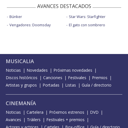
AVANCES DESTACADOS
Búnker
Star Wars: Starfighter
Vengadores: Doomsday
El gato con sombrero
MUSICALIA
Noticias
Novedades
Próximas novedades
Discos históricos
Canciones
Festivales
Premios
Artistas y grupos
Portadas
Listas
Guía / directorio
CINEMANÍA
Noticias
Cartelera
Próximos estrenos
DVD
Avances
Tráilers
Festivales + premios
Actores y actrices
Carteles
Box-office
Guía / directorio