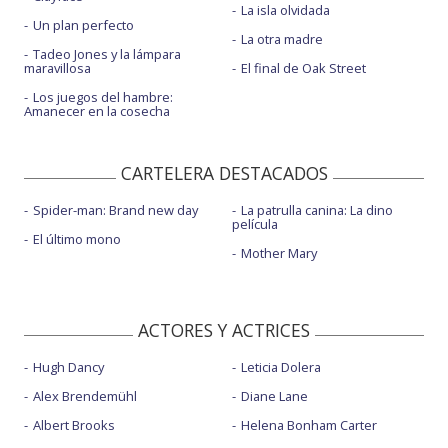
La isla olvidada
Un plan perfecto
La otra madre
Tadeo Jones y la lámpara
maravillosa
El final de Oak Street
Los juegos del hambre:
Amanecer en la cosecha
CARTELERA DESTACADOS
Spider-man: Brand new day
La patrulla canina: La dino
película
El último mono
Mother Mary
ACTORES Y ACTRICES
Hugh Dancy
Leticia Dolera
Alex Brendemühl
Diane Lane
Albert Brooks
Helena Bonham Carter