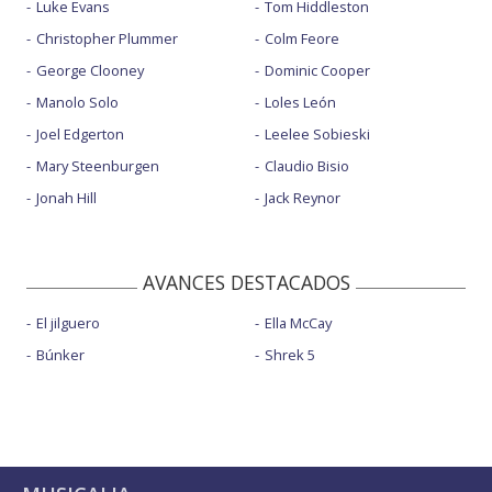
Luke Evans
Tom Hiddleston
Christopher Plummer
Colm Feore
George Clooney
Dominic Cooper
Manolo Solo
Loles León
Joel Edgerton
Leelee Sobieski
Mary Steenburgen
Claudio Bisio
Jonah Hill
Jack Reynor
AVANCES DESTACADOS
El jilguero
Ella McCay
Búnker
Shrek 5