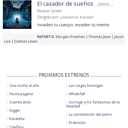
El cazador de sueños
(2003) ....
Beaver joven
Dirigida por
Lawrence Kasdan
Invaden tu cuerpo, invaden tu mente
REPARTO
:
Morgan Freeman
Thomas Jane
Jason
Lee
Damian Lewis
PROXIMOS ESTRENOS
Una noche al año
Las ciegas hormigas
Fiesta pagäna
Whalefall
Cuenta atrás
Scrooge y los fantasmas de la
Navidad
Digger
La constelación del perro
Karateka
El director
Clayface