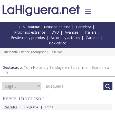
CINEMANÍA:
Noticias de cine
Cartelera
Próximos estrenos
DVD
Avances
Tráilers
Festivales y premios
Actores y actrices
Carteles
Box-office
Cinemanía
>
Reece Thompson
> Películas
Destacado:
Tom Holland y Zendaya en 'Spider-man: Brand new
day'
Reece Thompson
Películas
Biografía
Fotos