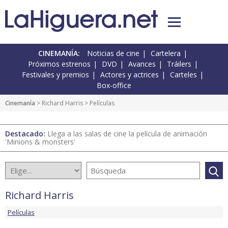
CINEMANÍA:
Noticias de cine
Cartelera
Próximos estrenos
DVD
Avances
Tráilers
Festivales y premios
Actores y actrices
Carteles
Box-office
Cinemanía
>
Richard Harris
> Películas
Destacado:
Llega a las salas de cine la película de animación
'Minions & monsters'
Richard Harris
Películas