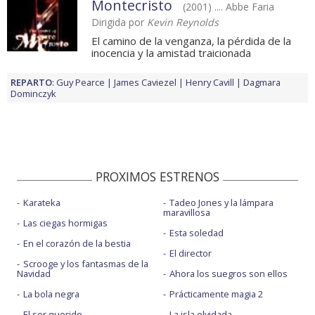
Montecristo
(2001) .... Abbe Faria
Dirigida por
Kevin Reynolds
El camino de la venganza, la pérdida de la
inocencia y la amistad traicionada
REPARTO
:
Guy Pearce
James Caviezel
Henry Cavill
Dagmara
Dominczyk
PROXIMOS ESTRENOS
Karateka
Tadeo Jones y la lámpara
maravillosa
Las ciegas hormigas
Esta soledad
En el corazón de la bestia
El director
Scrooge y los fantasmas de la
Navidad
Ahora los suegros son ellos
La bola negra
Prácticamente magia 2
El ser querido
La isla olvidada