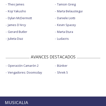
Theo James
Tamsin Greig
Koji Yakusho
Marta Belaustegui
Dylan McDermott
Daniele Liotti
James D'Arcy
Kevin Spacey
Gerard Butler
Marta Etura
Julieta Diaz
Ludacris
AVANCES DESTACADOS
Operación Camarón 2
Búnker
Vengadores: Doomsday
Shrek 5
MUSICALIA