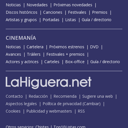
Noticias
Novedades
Próximas novedades
Discos históricos
Canciones
Festivales
Premios
Artistas y grupos
Portadas
Listas
Guía / directorio
CINEMANÍA
Noticias
Cartelera
Próximos estrenos
DVD
Avances
Tráilers
Festivales + premios
Actores y actrices
Carteles
Box-office
Guía / directorio
Contacto
Redacción
Recomienda
Sugiere una web
Aspectos legales
Política de privacidad
(
Cambiar
)
Cookies
Publicidad y webmasters
RSS
Otros servicios:
Chistes
|
Top10Listas.com