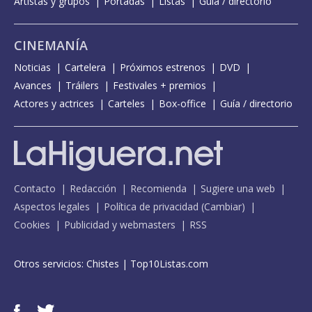
Artistas y grupos
Portadas
Listas
Guía / directorio
CINEMANÍA
Noticias
Cartelera
Próximos estrenos
DVD
Avances
Tráilers
Festivales + premios
Actores y actrices
Carteles
Box-office
Guía / directorio
Contacto
Redacción
Recomienda
Sugiere una web
Aspectos legales
Política de privacidad
(
Cambiar
)
Cookies
Publicidad y webmasters
RSS
Otros servicios:
Chistes
|
Top10Listas.com