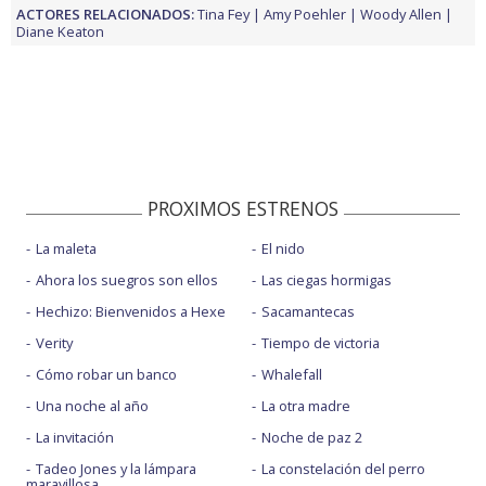
ACTORES RELACIONADOS:
Tina Fey
Amy Poehler
Woody Allen
Diane Keaton
PROXIMOS ESTRENOS
La maleta
El nido
Ahora los suegros son ellos
Las ciegas hormigas
Hechizo: Bienvenidos a Hexe
Sacamantecas
Verity
Tiempo de victoria
Cómo robar un banco
Whalefall
Una noche al año
La otra madre
La invitación
Noche de paz 2
Tadeo Jones y la lámpara
La constelación del perro
maravillosa