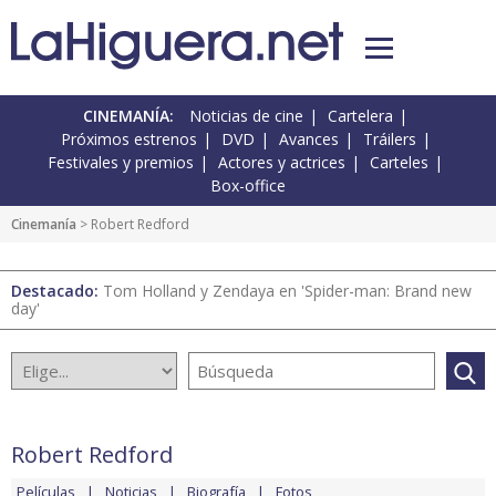
CINEMANÍA:
Noticias de cine
Cartelera
Próximos estrenos
DVD
Avances
Tráilers
Festivales y premios
Actores y actrices
Carteles
Box-office
Cinemanía
> Robert Redford
Destacado:
Tom Holland y Zendaya en 'Spider-man: Brand new
day'
Robert Redford
Películas
Noticias
Biografía
Fotos