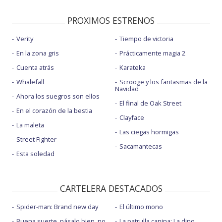
PROXIMOS ESTRENOS
Verity
Tiempo de victoria
En la zona gris
Prácticamente magia 2
Cuenta atrás
Karateka
Whalefall
Scrooge y los fantasmas de la
Navidad
Ahora los suegros son ellos
El final de Oak Street
En el corazón de la bestia
Clayface
La maleta
Las ciegas hormigas
Street Fighter
Sacamantecas
Esta soledad
CARTELERA DESTACADOS
Spider-man: Brand new day
El último mono
Buena suerte, pásalo bien, no
La patrulla canina: La dino