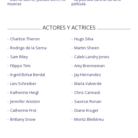
mueras
película
ACTORES Y ACTRICES
Charlize Theron
Hugo Silva
Rodrigo de la Serna
Martin Sheen
Sam Riley
Caleb Landry Jones
Filippo Timi
Amy Brenneman
Ingrid Bolsø Berdal
Jay Hernandez
Liev Schreiber
María Valverde
Katherine Heigl
Chris Carmack
Jennifer Aniston
Saoirse Ronan
Catherine Frot
Diane Kruger
Brittany Snow
Moritz Bleibtreu