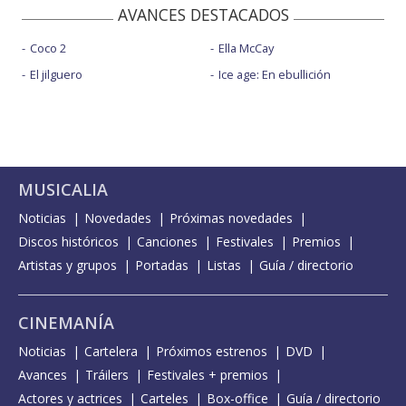
AVANCES DESTACADOS
Coco 2
Ella McCay
El jilguero
Ice age: En ebullición
MUSICALIA
Noticias
Novedades
Próximas novedades
Discos históricos
Canciones
Festivales
Premios
Artistas y grupos
Portadas
Listas
Guía / directorio
CINEMANÍA
Noticias
Cartelera
Próximos estrenos
DVD
Avances
Tráilers
Festivales + premios
Actores y actrices
Carteles
Box-office
Guía / directorio