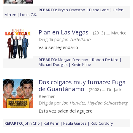
REPARTO
:
Bryan Cranston
Diane Lane
Helen
Mirren
Louis C.K.
Plan en Las Vegas
(2013) .... Maurice
Dirigida por
Jon Turteltaub
Va a ser legendario
REPARTO
:
Morgan Freeman
Robert De Niro
Michael Douglas
Kevin Kline
Dos colgaos muy fumaos: Fuga
de Guantánamo
(2008) .... Dr. Jack
Beecher
Dirigida por
Jon Hurwitz, Hayden Schlossberg
Esta vez salen del agujero
REPARTO
:
John Cho
Kal Penn
Paula Garcés
Rob Corddry