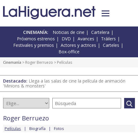
CINEMANÍA:
Noticias de cine
Cartelera
Próximos estrenos
DVD
Avances
Tráilers
Festivales y premios
Actores y actrices
Carteles
Box-office
Cinemanía
>
Roger Berruezo
> Películas
Destacado:
Llega a las salas de cine la película de animación
'Minions & monsters'
Roger Berruezo
Películas
Biografía
Fotos