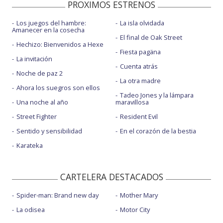
PROXIMOS ESTRENOS
Los juegos del hambre:
La isla olvidada
Amanecer en la cosecha
El final de Oak Street
Hechizo: Bienvenidos a Hexe
Fiesta pagäna
La invitación
Cuenta atrás
Noche de paz 2
La otra madre
Ahora los suegros son ellos
Tadeo Jones y la lámpara
Una noche al año
maravillosa
Street Fighter
Resident Evil
Sentido y sensibilidad
En el corazón de la bestia
Karateka
CARTELERA DESTACADOS
Spider-man: Brand new day
Mother Mary
La odisea
Motor City