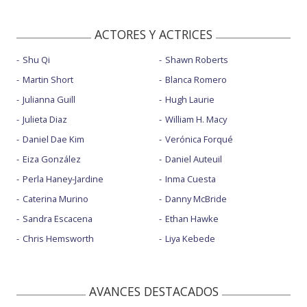
ACTORES Y ACTRICES
Shu Qi
Shawn Roberts
Martin Short
Blanca Romero
Julianna Guill
Hugh Laurie
Julieta Diaz
William H. Macy
Daniel Dae Kim
Verónica Forqué
Eiza González
Daniel Auteuil
Perla Haney-Jardine
Inma Cuesta
Caterina Murino
Danny McBride
Sandra Escacena
Ethan Hawke
Chris Hemsworth
Liya Kebede
AVANCES DESTACADOS