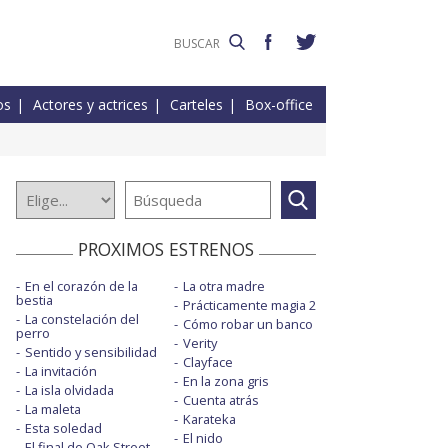
os
Actores y actrices
Carteles
Box-office
PROXIMOS ESTRENOS
En el corazón de la
La otra madre
bestia
Prácticamente magia 2
La constelación del
Cómo robar un banco
perro
Verity
Sentido y sensibilidad
Clayface
La invitación
En la zona gris
La isla olvidada
Cuenta atrás
La maleta
Karateka
Esta soledad
El nido
El final de Oak Street