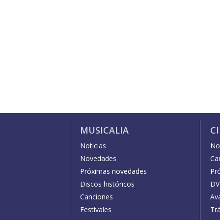
MUSICALIA
C
Noticias
Not
Novedades
Car
Próximas novedades
Pr
Discos históricos
DV
Canciones
Av
Festivales
Trá