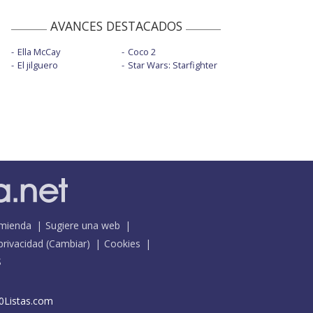
AVANCES DESTACADOS
Ella McCay
Coco 2
El jilguero
Star Wars: Starfighter
mienda
Sugiere una web
 privacidad
(
Cambiar
)
Cookies
S
0Listas.com