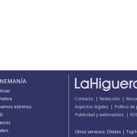
INEMANÍA
icias
telera
Contacto
Redacción
Reco
óximos estrenos
Aspectos legales
Política de
D
Publicidad y webmasters
RS
ances
ilers
Otros servicios:
Chistes
|
Top1