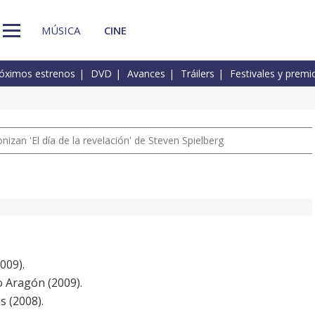
MÚSICA
CINE
óximos estrenos
DVD
Avances
Tráilers
Festivales y premi
izan 'El día de la revelación' de Steven Spielberg
009).
io Aragón (2009).
s (2008).