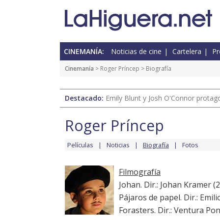
CINEMANÍA:
Noticias de cine
Cartelera
Pr
Cinemanía
>
Roger Príncep
> Biografía
Destacado:
Emily Blunt y Josh O'Connor protagon
Roger Príncep
Películas
Noticias
Biografía
Fotos
Filmografía
Johan. Dir.: Johan Kramer (2
Pájaros de papel. Dir.: Emil
Forasters. Dir.: Ventura Pon