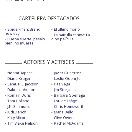
CARTELERA DESTACADOS
Spider-man: Brand
El último mono
new day
La patrulla canina: La
Buena suerte, pásalo
dino película
bien, no mueras
ACTORES Y ACTRICES
Noomi Rapace
Javier Gutiérrez
Diane Kruger
Leslie Odom Jr.
Samuel L. Jackson
Paz Vega
Dakota Johnson
Jim Sturgess
Romain Duris
Bárbara Goenaga
Tom Holland
Lou de Laâge
J.K. Simmons
Chris Hemsworth
Judi Dench
Maria Bello
Katy Mixon
Clive Owen
Tim Blake Nelson
Rachel McAdams