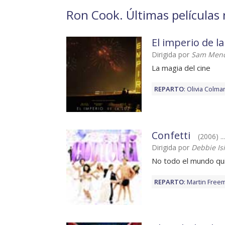
Ron Cook. Últimas películas 
El imperio de la
Dirigida por
Sam Men
La magia del cine
REPARTO
:
Olivia Colma
Confetti
(2006) ..
Dirigida por
Debbie Isi
No todo el mundo quie
REPARTO
:
Martin Free