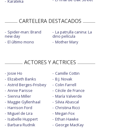
Karateka
CARTELERA DESTACADOS
Spider-man: Brand
La patrulla canina: La
new day
dino película
El último mono
Mother Mary
ACTORES Y ACTRICES
Josie Ho
Camille Cottin
Elizabeth Banks
B.J. Novak
Astrid Berges-Frisbey
Colin Farrell
Annie Parisse
Cécile de France
Sienna Miller
María Valverde
Maggie Gyllenhaal
Silvia Abascal
Harrison Ford
Christina Ricci
Miguel de Lira
Megan Fox
Isabelle Huppert
Ethan Hawke
Barbara Rudnik
George MacKay