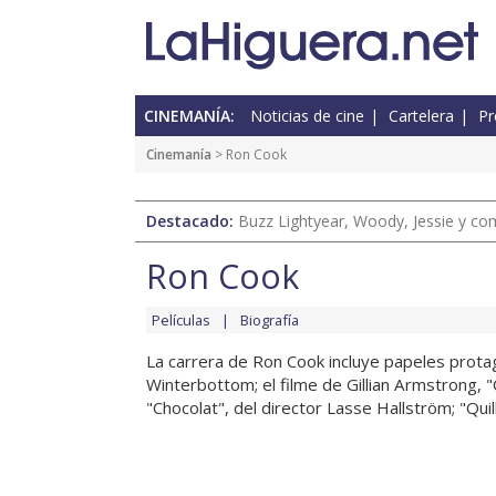
CINEMANÍA:
Noticias de cine
Cartelera
Pr
Cinemanía
> Ron Cook
Destacado:
Buzz Lightyear, Woody, Jessie y com
Ron Cook
Películas
Biografía
La carrera de Ron Cook incluye papeles protag
Winterbottom; el filme de Gillian Armstrong, 
"Chocolat", del director Lasse Hallström; "Quills"