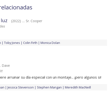
relacionadas
 luz
(2022) .... Sr. Cooper
des
n
Toby Jones
Colin Firth
Monica Dolan
.. Dave
tt
re arruinar su día especial con un montaje... ¡pero algunos si!
man
Jessica Stevenson
Stephen Mangan
Meredith MacNeill