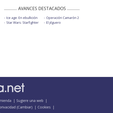
AVANCES DESTACADOS
Ice age: En ebullición
Operación Camarón 2
Star Wars: Starfighter
El jilguero
mienda
Sugiere una web
 privacidad
(
Cambiar
)
Cookies