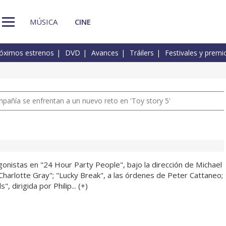
MÚSICA
CINE
óximos estrenos
DVD
Avances
Tráilers
Festivales y premi
pañía se enfrentan a un nuevo reto en 'Toy story 5'
onistas en "24 Hour Party People", bajo la dirección de Michael
"Charlotte Gray"; "Lucky Break", a las órdenes de Peter Cattaneo;
, dirigida por Philip... (
+
)