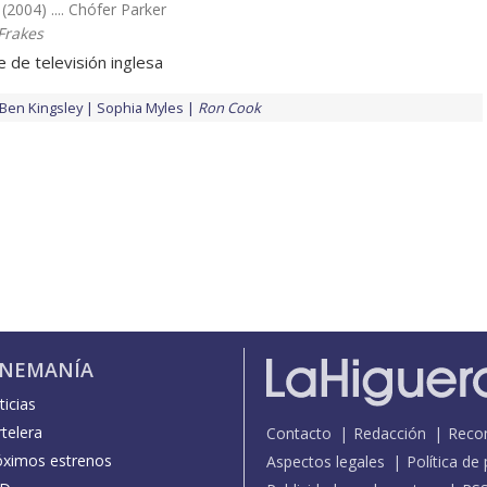
(2004) .... Chófer Parker
Frakes
e de televisión inglesa
Ben Kingsley
Sophia Myles
Ron Cook
INEMANÍA
icias
telera
Contacto
Redacción
Reco
óximos estrenos
Aspectos legales
Política de