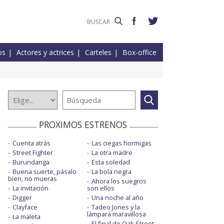
os
Actores y actrices
Carteles
Box-office
PROXIMOS ESTRENOS
Cuenta atrás
Las ciegas hormigas
Street Fighter
La otra madre
Burundanga
Esta soledad
Buena suerte, pásalo
La bola negra
bien, no mueras
Ahora los suegros
La invitación
son ellos
Digger
Una noche al año
Clayface
Tadeo Jones y la
lámpara maravillosa
La maleta
El final de Oak Street