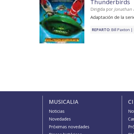
Thunderbirds
Dirigida por
Jonathan 
Adaptación de la seri
REPARTO
:
Bill Paxton
MUSICALIA
C
Noticias
Not
Novedades
Car
Próximas novedades
Pr