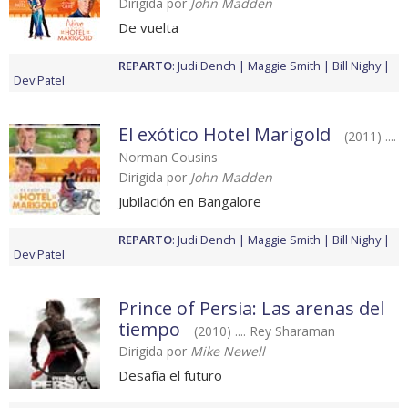
Dirigida por
John Madden
De vuelta
REPARTO
:
Judi Dench
Maggie Smith
Bill Nighy
Dev Patel
El exótico Hotel Marigold
(2011) ....
Norman Cousins
Dirigida por
John Madden
Jubilación en Bangalore
REPARTO
:
Judi Dench
Maggie Smith
Bill Nighy
Dev Patel
Prince of Persia: Las arenas del
tiempo
(2010) .... Rey Sharaman
Dirigida por
Mike Newell
Desafía el futuro