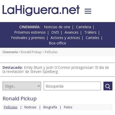
CINEMANÍA:
Noticias de cine
Cartelera
Próximos estrenos
DVD
Avances
Tráilers
Festivales y premios
Actores y actrices
Carteles
Box-office
Cinemanía
>
Ronald Pickup
> Películas
Destacado:
Emily Blunt y Josh O'Connor protagonizan 'El día de
la revelación' de Steven Spielberg
Ronald Pickup
Películas
Noticias
Biografía
Fotos