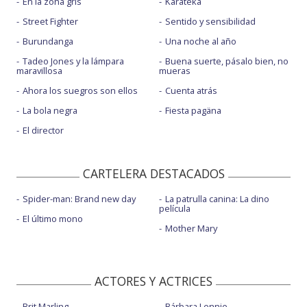
En la zona gris
Karateka
Street Fighter
Sentido y sensibilidad
Burundanga
Una noche al año
Tadeo Jones y la lámpara
Buena suerte, pásalo bien, no
maravillosa
mueras
Ahora los suegros son ellos
Cuenta atrás
La bola negra
Fiesta pagäna
El director
CARTELERA DESTACADOS
Spider-man: Brand new day
La patrulla canina: La dino
película
El último mono
Mother Mary
ACTORES Y ACTRICES
Brit Marling
Bárbara Lennie