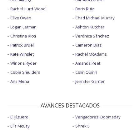
Rachel Hurd-Wood
Boris Ruiz
Clive Owen
Chad Michael Murray
Logan Lerman
Ashton Kutcher
Christina Ricci
Verónica Sánchez
Patrick Bruel
Cameron Diaz
Kate Winslet
Rachel McAdams
Winona Ryder
Amanda Peet
Cobie Smulders
Colin Quinn
Ana Mena
Jennifer Garner
AVANCES DESTACADOS
El jilguero
Vengadores: Doomsday
Ella McCay
Shrek 5