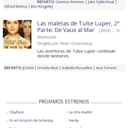
REPARTO
:
Gemma Arterton
Jake Gyllenhaal
Alfred Molina
Ben Kingsley
Las maletas de Tulse Luper, 2ª
Parte: De Vaux al Mar
(2004) .... Sr.
Moitessier
Dirigida por
Peter Greenaway
Las aventuras de Tulse Luper continúan
desde Amberes
REPARTO
:
JJ Feild
Ornella Muti
Isabella Rossellini
Ana Torrent
PROXIMOS ESTRENOS
Clayface
La otra madre
En el corazón de la bestia
Verity