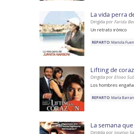
La vida perra d
Dirigida por
Farida Be
Un retrato irónico
REPARTO
:
Mariola Fue
Lifting de cora
Dirigida por
Eliseo Sub
Los hombres engañan 
REPARTO
:
María Barra
La semana que v
Dirigida por
Josetxo S