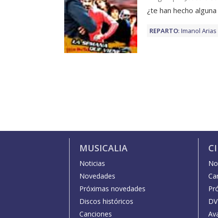
¿te han hecho alguna
REPARTO
:
Imanol Arias
MUSICALIA
C
Noticias
Not
Novedades
Car
Próximas novedades
Pr
Discos históricos
DV
Canciones
Av