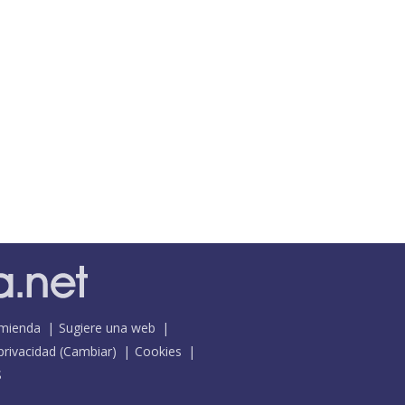
mienda
Sugiere una web
 privacidad
(
Cambiar
)
Cookies
S