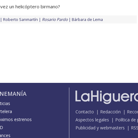
 vez un helicóptero birmano?
Roberto Sanmartín
Rosario Pardo
Bárbara de Lema
INEMANÍA
icias
telera
Contacto
Redacción
Reco
óximos estrenos
Aspectos legales
Política de
D
Publicidad y webmasters
RS
ances