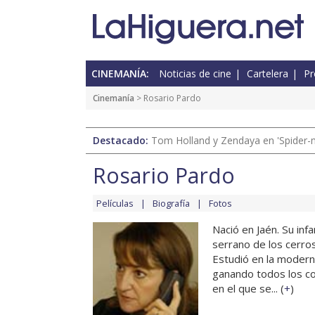
CINEMANÍA:
Noticias de cine
Cartelera
Pr
Cinemanía
> Rosario Pardo
Destacado:
Tom Holland y Zendaya en 'Spider-
Rosario Pardo
Películas
Biografía
Fotos
Nació en Jaén. Su inf
serrano de los cerro
Estudió en la modern
ganando todos los co
en el que se... (
+
)