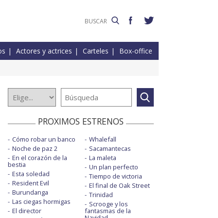
os
Actores y actrices
Carteles
Box-office
PROXIMOS ESTRENOS
Cómo robar un banco
Whalefall
Noche de paz 2
Sacamantecas
En el corazón de la
La maleta
bestia
Un plan perfecto
Esta soledad
Tiempo de victoria
Resident Evil
El final de Oak Street
Burundanga
Trinidad
Las ciegas hormigas
Scrooge y los
El director
fantasmas de la
Navidad