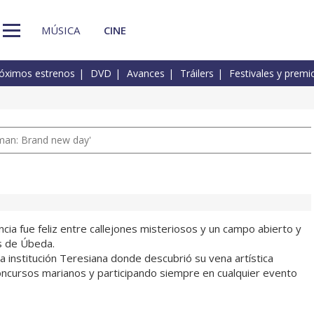
MÚSICA
CINE
óximos estrenos
DVD
Avances
Tráilers
Festivales y premi
man: Brand new day'
ancia fue feliz entre callejones misteriosos y un campo abierto y
s de Úbeda.
a institución Teresiana donde descubrió su vena artística
ncursos marianos y participando siempre en cualquier evento