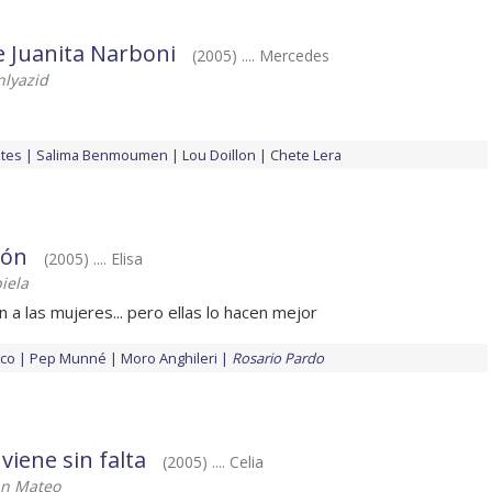
e Juanita Narboni
(2005) .... Mercedes
nlyazid
ntes
Salima Benmoumen
Lou Doillon
Chete Lera
zón
(2005) .... Elisa
iela
a las mujeres... pero ellas lo hacen mejor
nco
Pep Munné
Moro Anghileri
Rosario Pardo
iene sin falta
(2005) .... Celia
an Mateo