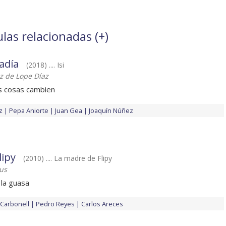
las relacionadas (
+
)
adía
(2018) .... Isi
z de Lope Díaz
as cosas cambien
z
Pepa Aniorte
Juan Gea
Joaquín Núñez
ipy
(2010) .... La madre de Flipy
us
la guasa
 Carbonell
Pedro Reyes
Carlos Areces