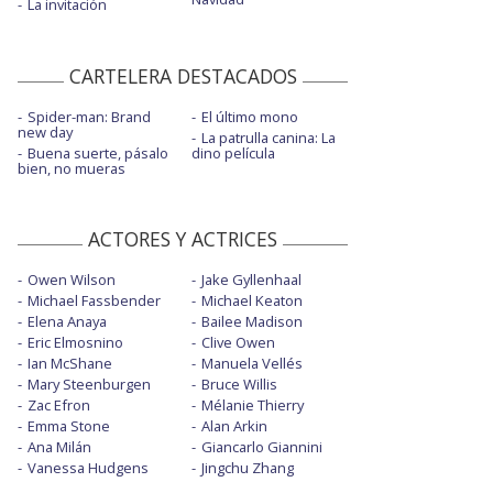
La invitación
CARTELERA DESTACADOS
Spider-man: Brand
El último mono
new day
La patrulla canina: La
Buena suerte, pásalo
dino película
bien, no mueras
ACTORES Y ACTRICES
Owen Wilson
Jake Gyllenhaal
Michael Fassbender
Michael Keaton
Elena Anaya
Bailee Madison
Eric Elmosnino
Clive Owen
Ian McShane
Manuela Vellés
Mary Steenburgen
Bruce Willis
Zac Efron
Mélanie Thierry
Emma Stone
Alan Arkin
Ana Milán
Giancarlo Giannini
Vanessa Hudgens
Jingchu Zhang