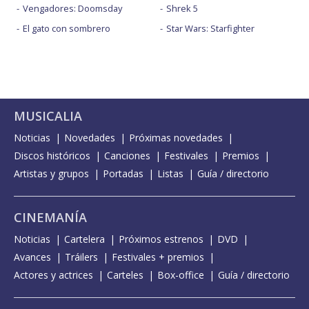
Vengadores: Doomsday
Shrek 5
El gato con sombrero
Star Wars: Starfighter
MUSICALIA
Noticias
Novedades
Próximas novedades
Discos históricos
Canciones
Festivales
Premios
Artistas y grupos
Portadas
Listas
Guía / directorio
CINEMANÍA
Noticias
Cartelera
Próximos estrenos
DVD
Avances
Tráilers
Festivales + premios
Actores y actrices
Carteles
Box-office
Guía / directorio