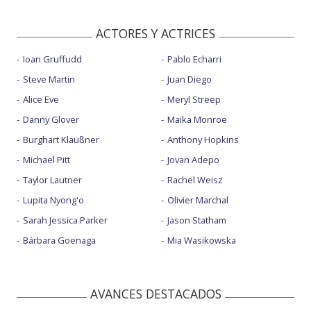
ACTORES Y ACTRICES
Ioan Gruffudd
Pablo Echarri
Steve Martin
Juan Diego
Alice Eve
Meryl Streep
Danny Glover
Maika Monroe
Burghart Klaußner
Anthony Hopkins
Michael Pitt
Jovan Adepo
Taylor Lautner
Rachel Weisz
Lupita Nyong'o
Olivier Marchal
Sarah Jessica Parker
Jason Statham
Bárbara Goenaga
Mia Wasikowska
AVANCES DESTACADOS