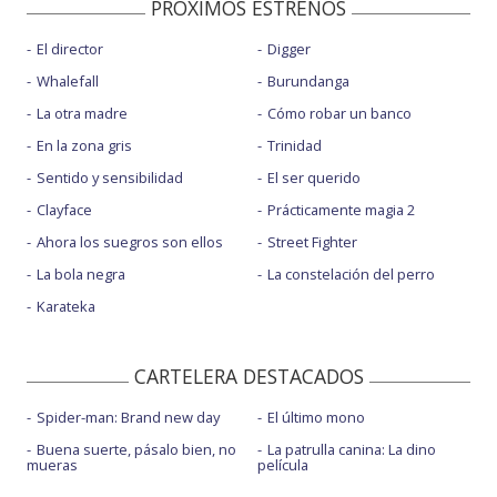
PROXIMOS ESTRENOS
El director
Digger
Whalefall
Burundanga
La otra madre
Cómo robar un banco
En la zona gris
Trinidad
Sentido y sensibilidad
El ser querido
Clayface
Prácticamente magia 2
Ahora los suegros son ellos
Street Fighter
La bola negra
La constelación del perro
Karateka
CARTELERA DESTACADOS
Spider-man: Brand new day
El último mono
Buena suerte, pásalo bien, no
La patrulla canina: La dino
mueras
película