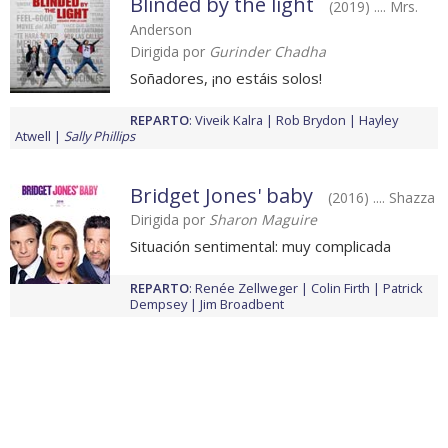
Blinded by the light
(2019) .... Mrs.
Anderson
Dirigida por
Gurinder Chadha
Soñadores, ¡no estáis solos!
REPARTO
:
Viveik Kalra
Rob Brydon
Hayley
Atwell
Sally Phillips
Bridget Jones' baby
(2016) .... Shazza
Dirigida por
Sharon Maguire
Situación sentimental: muy complicada
REPARTO
:
Renée Zellweger
Colin Firth
Patrick
Dempsey
Jim Broadbent