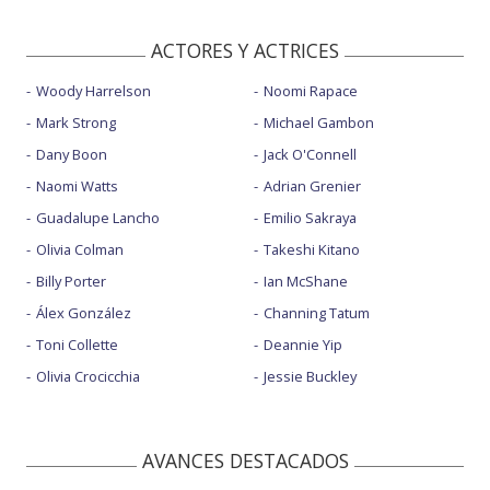
ACTORES Y ACTRICES
Woody Harrelson
Noomi Rapace
Mark Strong
Michael Gambon
Dany Boon
Jack O'Connell
Naomi Watts
Adrian Grenier
Guadalupe Lancho
Emilio Sakraya
Olivia Colman
Takeshi Kitano
Billy Porter
Ian McShane
Álex González
Channing Tatum
Toni Collette
Deannie Yip
Olivia Crocicchia
Jessie Buckley
AVANCES DESTACADOS