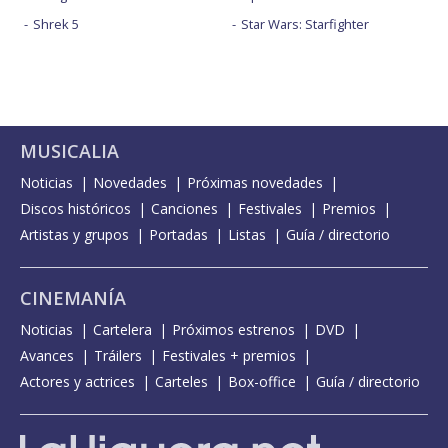
Shrek 5
Star Wars: Starfighter
MUSICALIA
Noticias
Novedades
Próximas novedades
Discos históricos
Canciones
Festivales
Premios
Artistas y grupos
Portadas
Listas
Guía / directorio
CINEMANÍA
Noticias
Cartelera
Próximos estrenos
DVD
Avances
Tráilers
Festivales + premios
Actores y actrices
Carteles
Box-office
Guía / directorio