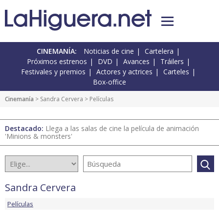
CINEMANÍA:
Noticias de cine
Cartelera
Próximos estrenos
DVD
Avances
Tráilers
Festivales y premios
Actores y actrices
Carteles
Box-office
Cinemanía
>
Sandra Cervera
> Películas
Destacado:
Llega a las salas de cine la película de animación
'Minions & monsters'
Sandra Cervera
Películas