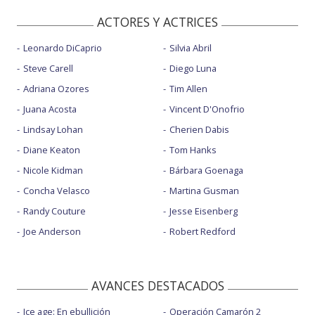
ACTORES Y ACTRICES
Leonardo DiCaprio
Silvia Abril
Steve Carell
Diego Luna
Adriana Ozores
Tim Allen
Juana Acosta
Vincent D'Onofrio
Lindsay Lohan
Cherien Dabis
Diane Keaton
Tom Hanks
Nicole Kidman
Bárbara Goenaga
Concha Velasco
Martina Gusman
Randy Couture
Jesse Eisenberg
Joe Anderson
Robert Redford
AVANCES DESTACADOS
Ice age: En ebullición
Operación Camarón 2