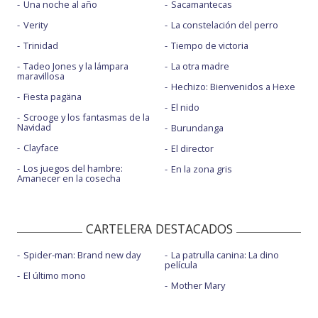
Una noche al año
Sacamantecas
Verity
La constelación del perro
Trinidad
Tiempo de victoria
Tadeo Jones y la lámpara
La otra madre
maravillosa
Hechizo: Bienvenidos a Hexe
Fiesta pagäna
El nido
Scrooge y los fantasmas de la
Navidad
Burundanga
Clayface
El director
Los juegos del hambre:
En la zona gris
Amanecer en la cosecha
CARTELERA DESTACADOS
Spider-man: Brand new day
La patrulla canina: La dino
película
El último mono
Mother Mary