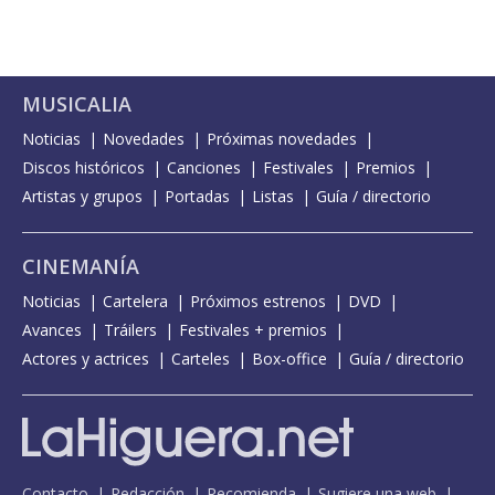
MUSICALIA
Noticias
Novedades
Próximas novedades
Discos históricos
Canciones
Festivales
Premios
Artistas y grupos
Portadas
Listas
Guía / directorio
CINEMANÍA
Noticias
Cartelera
Próximos estrenos
DVD
Avances
Tráilers
Festivales + premios
Actores y actrices
Carteles
Box-office
Guía / directorio
Contacto
Redacción
Recomienda
Sugiere una web