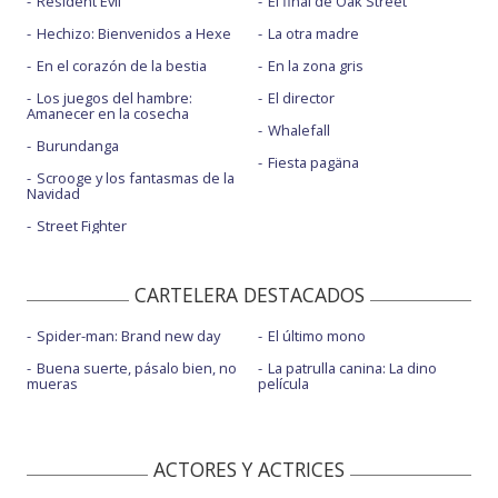
Resident Evil
El final de Oak Street
Hechizo: Bienvenidos a Hexe
La otra madre
En el corazón de la bestia
En la zona gris
Los juegos del hambre:
El director
Amanecer en la cosecha
Whalefall
Burundanga
Fiesta pagäna
Scrooge y los fantasmas de la
Navidad
Street Fighter
CARTELERA DESTACADOS
Spider-man: Brand new day
El último mono
Buena suerte, pásalo bien, no
La patrulla canina: La dino
mueras
película
ACTORES Y ACTRICES