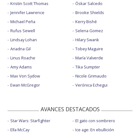
Kristin Scott Thomas
Óskar Salcedo
Jennifer Lawrence
Brooke Shields
Michael Peña
Kerry Bishé
Rufus Sewell
Selena Gomez
Lindsay Lohan
Hilary Swank
Ariadna Gil
Tobey Maguire
Linus Roache
María Valverde
Amy Adams
Tika Sumpter
Max Von Sydow
Nicole Grimaudo
Ewan McGregor
Verónica Echegui
AVANCES DESTACADOS
Star Wars: Starfighter
El gato con sombrero
Ella McCay
Ice age: En ebullición