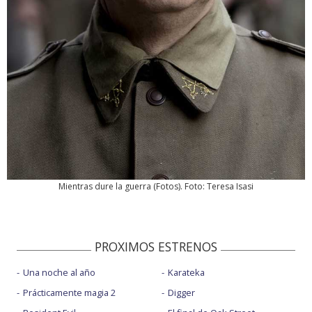
Mientras dure la guerra
(
Fotos
). Foto: Teresa Isasi
PROXIMOS ESTRENOS
Una noche al año
Karateka
Prácticamente magia 2
Digger