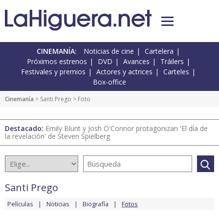
CINEMANÍA:
Noticias de cine
Cartelera
Próximos estrenos
DVD
Avances
Tráilers
Festivales y premios
Actores y actrices
Carteles
Box-office
Cinemanía
>
Santi Prego
> Foto
Destacado:
Emily Blunt y Josh O'Connor protagonizan 'El día de
la revelación' de Steven Spielberg
Santi Prego
Películas
Noticias
Biografía
Fotos