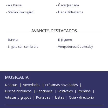
Aia Kruse
Óscar Jaenada
Stellan Skarsgård
Elena Ballesteros
AVANCES DESTACADOS
Búnker
El jilguero
El gato con sombrero
Vengadores: Doomsday
MUSICALIA
Noticias
Novedades
Próximas novedades
Discos históricos
Canciones
Festivales
Premios
Artistas y grupos
Portadas
Listas
Guía / directorio