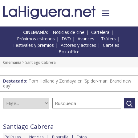
CINEMANÍA:
Noticias de cine
Cartelera
Próximos estrenos
DVD
Avances
Tráilers
Festivales y premios
Actores y actrices
Carteles
Box-office
Cinemanía
> Santiago Cabrera
Destacado:
Tom Holland y Zendaya en 'Spider-man: Brand new
day'
Santiago Cabrera
Películas
Noticias
Biografía
Fotos