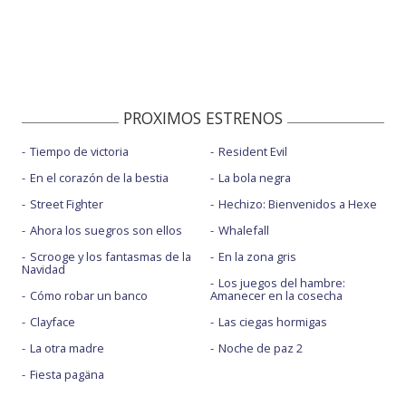
PROXIMOS ESTRENOS
Tiempo de victoria
Resident Evil
En el corazón de la bestia
La bola negra
Street Fighter
Hechizo: Bienvenidos a Hexe
Ahora los suegros son ellos
Whalefall
Scrooge y los fantasmas de la
En la zona gris
Navidad
Los juegos del hambre:
Cómo robar un banco
Amanecer en la cosecha
Clayface
Las ciegas hormigas
La otra madre
Noche de paz 2
Fiesta pagäna