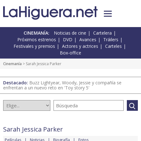
CINEMANÍA:
Noticias de cine
Cartelera
Próximos estrenos
DVD
Avances
Tráilers
Festivales y premios
Actores y actrices
Carteles
Box-office
Cinemanía
> Sarah Jessica Parker
Destacado:
Buzz Lightyear, Woody, Jessie y compañía se
enfrentan a un nuevo reto en 'Toy story 5'
Sarah Jessica Parker
Películas
Noticias
Biografía
Fotos