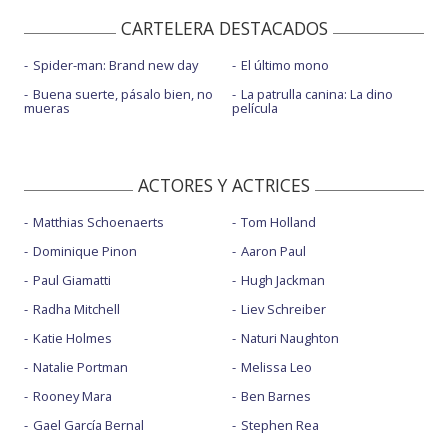
CARTELERA DESTACADOS
Spider-man: Brand new day
El último mono
Buena suerte, pásalo bien, no
La patrulla canina: La dino
mueras
película
ACTORES Y ACTRICES
Matthias Schoenaerts
Tom Holland
Dominique Pinon
Aaron Paul
Paul Giamatti
Hugh Jackman
Radha Mitchell
Liev Schreiber
Katie Holmes
Naturi Naughton
Natalie Portman
Melissa Leo
Rooney Mara
Ben Barnes
Gael García Bernal
Stephen Rea