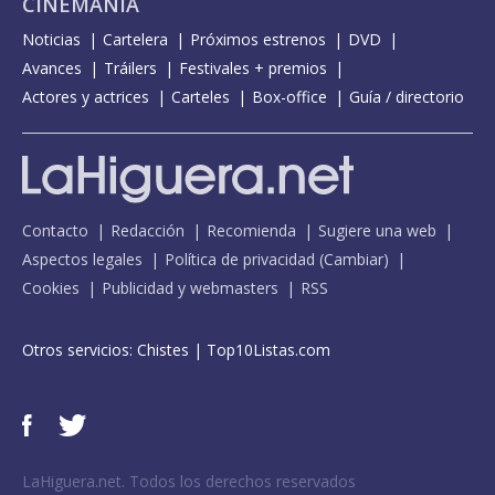
CINEMANÍA
Noticias
Cartelera
Próximos estrenos
DVD
Avances
Tráilers
Festivales + premios
Actores y actrices
Carteles
Box-office
Guía / directorio
Contacto
Redacción
Recomienda
Sugiere una web
Aspectos legales
Política de privacidad
(
Cambiar
)
Cookies
Publicidad y webmasters
RSS
Otros servicios:
Chistes
|
Top10Listas.com
LaHiguera.net. Todos los derechos reservados