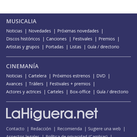
MUSICALIA
Noticias
Novedades
Próximas novedades
Discos históricos
Canciones
Festivales
Premios
Artistas y grupos
Portadas
Listas
Guía / directorio
CINEMANÍA
Noticias
Cartelera
Próximos estrenos
DVD
Avances
Tráilers
Festivales + premios
Actores y actrices
Carteles
Box-office
Guía / directorio
Contacto
Redacción
Recomienda
Sugiere una web
Aspectos legales
Política de privacidad
(
Cambiar
)