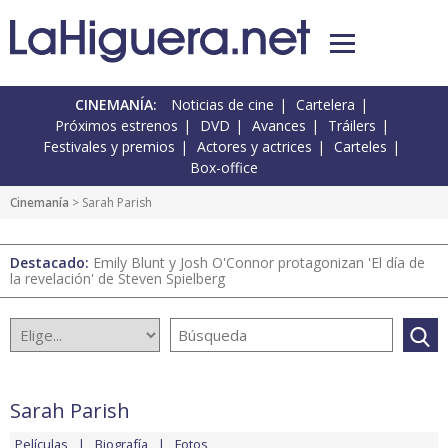
CINEMANÍA:
Noticias de cine
Cartelera
Próximos estrenos
DVD
Avances
Tráilers
Festivales y premios
Actores y actrices
Carteles
Box-office
Cinemanía
> Sarah Parish
Destacado:
Emily Blunt y Josh O'Connor protagonizan 'El día de
la revelación' de Steven Spielberg
Sarah Parish
Películas
Biografía
Fotos