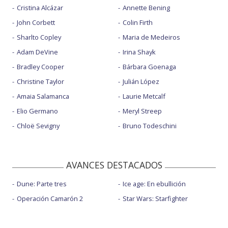
Cristina Alcázar
Annette Bening
John Corbett
Colin Firth
Sharlto Copley
Maria de Medeiros
Adam DeVine
Irina Shayk
Bradley Cooper
Bárbara Goenaga
Christine Taylor
Julián López
Amaia Salamanca
Laurie Metcalf
Elio Germano
Meryl Streep
Chloë Sevigny
Bruno Todeschini
AVANCES DESTACADOS
Dune: Parte tres
Ice age: En ebullición
Operación Camarón 2
Star Wars: Starfighter