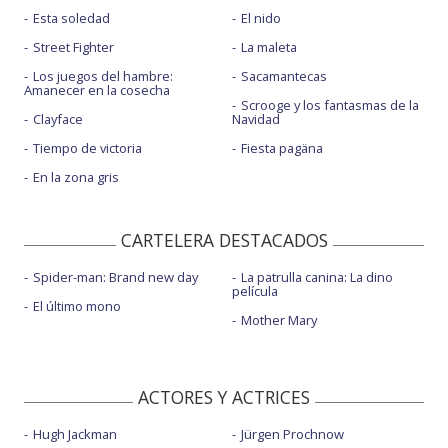
Esta soledad
El nido
Street Fighter
La maleta
Los juegos del hambre:
Sacamantecas
Amanecer en la cosecha
Scrooge y los fantasmas de la
Clayface
Navidad
Tiempo de victoria
Fiesta pagäna
En la zona gris
CARTELERA DESTACADOS
Spider-man: Brand new day
La patrulla canina: La dino
película
El último mono
Mother Mary
ACTORES Y ACTRICES
Hugh Jackman
Jürgen Prochnow