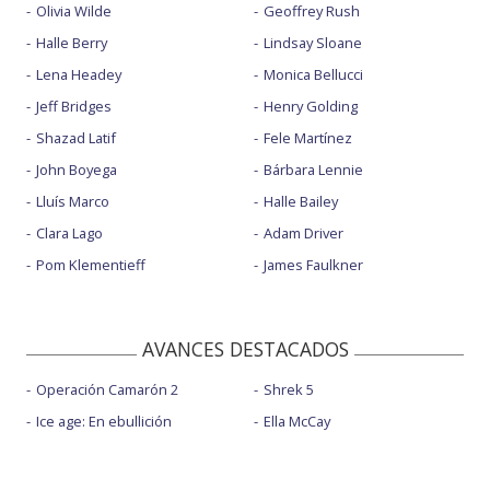
Olivia Wilde
Geoffrey Rush
Halle Berry
Lindsay Sloane
Lena Headey
Monica Bellucci
Jeff Bridges
Henry Golding
Shazad Latif
Fele Martínez
John Boyega
Bárbara Lennie
Lluís Marco
Halle Bailey
Clara Lago
Adam Driver
Pom Klementieff
James Faulkner
AVANCES DESTACADOS
Operación Camarón 2
Shrek 5
Ice age: En ebullición
Ella McCay