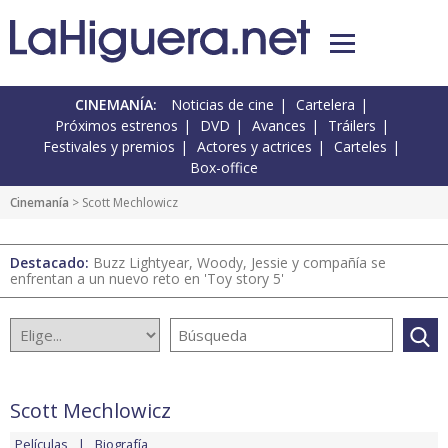
CINEMANÍA:
Noticias de cine
Cartelera
Próximos estrenos
DVD
Avances
Tráilers
Festivales y premios
Actores y actrices
Carteles
Box-office
Cinemanía
> Scott Mechlowicz
Destacado:
Buzz Lightyear, Woody, Jessie y compañía se
enfrentan a un nuevo reto en 'Toy story 5'
Scott Mechlowicz
Películas
Biografía