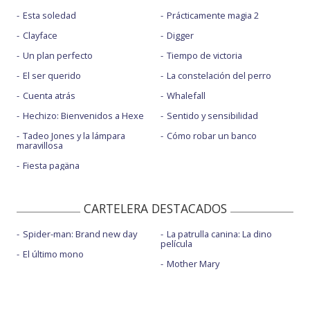
Esta soledad
Prácticamente magia 2
Clayface
Digger
Un plan perfecto
Tiempo de victoria
El ser querido
La constelación del perro
Cuenta atrás
Whalefall
Hechizo: Bienvenidos a Hexe
Sentido y sensibilidad
Tadeo Jones y la lámpara
Cómo robar un banco
maravillosa
Fiesta pagäna
CARTELERA DESTACADOS
Spider-man: Brand new day
La patrulla canina: La dino
película
El último mono
Mother Mary