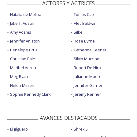
ACTORES Y ACTRICES
Natalia de Molina
Tomás Cao
Jake T. Austin
Alec Baldwin
Amy Adams
Silke
Jennifer Aniston
Rose Byrne
Penélope Cruz
Catherine Keener
Christian Bale
Silvio Muccino
Maribel Verdú
Robert De Niro
Meg Ryan
Julianne Moore
Helen Mirren
Jennifer Garner
Sophie Kennedy Clark
Jeremy Renner
AVANCES DESTACADOS
El jilguero
Shrek 5