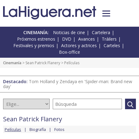
CINEMANÍA:
Noticias de cine
Cartelera
Próximos estrenos
DVD
Avances
Tráilers
Festivales y premios
Actores y actrices
Carteles
Box-office
Cinemanía
>
Sean Patrick Flanery
> Películas
Destacado:
Tom Holland y Zendaya en 'Spider-man: Brand new
day'
Sean Patrick Flanery
Películas
Biografía
Fotos