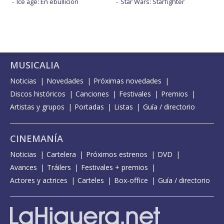
Ice age: En ebullición
Star Wars: Starfighter
MUSICALIA
Noticias
Novedades
Próximas novedades
Discos históricos
Canciones
Festivales
Premios
Artistas y grupos
Portadas
Listas
Guía / directorio
CINEMANÍA
Noticias
Cartelera
Próximos estrenos
DVD
Avances
Tráilers
Festivales + premios
Actores y actrices
Carteles
Box-office
Guía / directorio