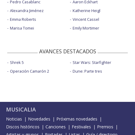
Pedro Casablanc
Aaron Eckhart
Alexandra Jiménez
Katherine Heigl
Emma Roberts
Vincent Cassel
Marisa Tomei
Emily Mortimer
AVANCES DESTACADOS
Shrek 5
Star Wars: Starfighter
Operación Camarón 2
Dune: Parte tres
MUSICALIA
Noticias
Novedades
Próximas novedades
Discos históricos
Canciones
Festivales
Premios
Artistas y grupos
Portadas
Listas
Guía / directorio