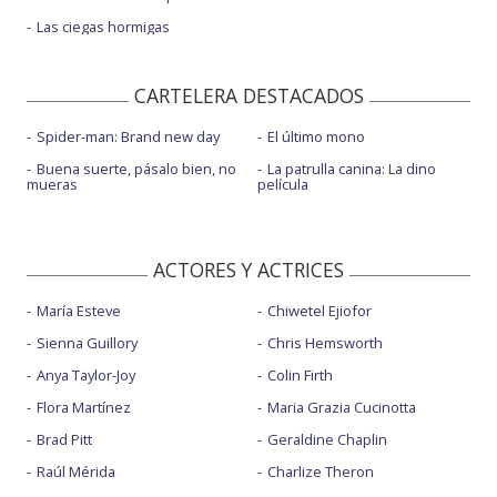
Las ciegas hormigas
CARTELERA DESTACADOS
Spider-man: Brand new day
El último mono
Buena suerte, pásalo bien, no
La patrulla canina: La dino
mueras
película
ACTORES Y ACTRICES
María Esteve
Chiwetel Ejiofor
Sienna Guillory
Chris Hemsworth
Anya Taylor-Joy
Colin Firth
Flora Martínez
Maria Grazia Cucinotta
Brad Pitt
Geraldine Chaplin
Raúl Mérida
Charlize Theron