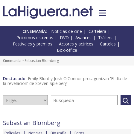
CINEMANÍA:
Noticias de cine
Cartelera
Próximos estrenos
DVD
Avances
Tráilers
Festivales y premios
Actores y actrices
Carteles
Box-office
Cinemanía
> Sebastian Blomberg
Destacado:
Emily Blunt y Josh O'Connor protagonizan 'El día de
la revelación' de Steven Spielberg
Sebastian Blomberg
Películas
Noticias
Biografía
Fotos