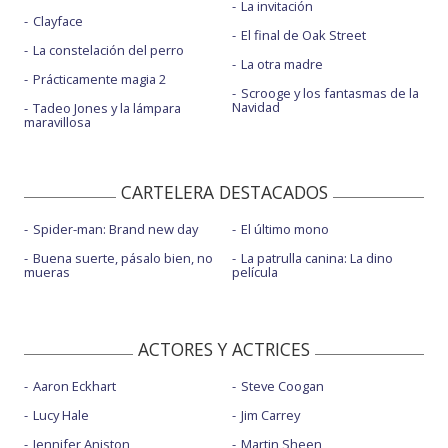
La invitación
Clayface
El final de Oak Street
La constelación del perro
La otra madre
Prácticamente magia 2
Scrooge y los fantasmas de la
Navidad
Tadeo Jones y la lámpara
maravillosa
CARTELERA DESTACADOS
Spider-man: Brand new day
El último mono
Buena suerte, pásalo bien, no
La patrulla canina: La dino
mueras
película
ACTORES Y ACTRICES
Aaron Eckhart
Steve Coogan
Lucy Hale
Jim Carrey
Jennifer Aniston
Martin Sheen