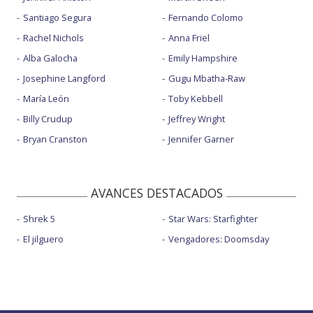
Santiago Segura
Fernando Colomo
Rachel Nichols
Anna Friel
Alba Galocha
Emily Hampshire
Josephine Langford
Gugu Mbatha-Raw
María León
Toby Kebbell
Billy Crudup
Jeffrey Wright
Bryan Cranston
Jennifer Garner
AVANCES DESTACADOS
Shrek 5
Star Wars: Starfighter
El jilguero
Vengadores: Doomsday