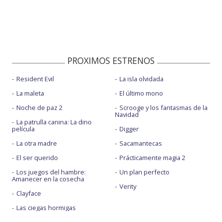
PROXIMOS ESTRENOS
Resident Evil
La isla olvidada
La maleta
El último mono
Noche de paz 2
Scrooge y los fantasmas de la
Navidad
La patrulla canina: La dino
película
Digger
La otra madre
Sacamantecas
El ser querido
Prácticamente magia 2
Los juegos del hambre:
Un plan perfecto
Amanecer en la cosecha
Verity
Clayface
Las ciegas hormigas