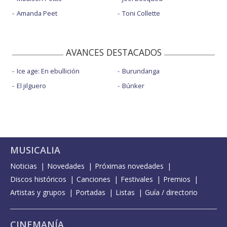
Amanda Peet
Toni Collette
AVANCES DESTACADOS
Ice age: En ebullición
Burundanga
El jilguero
Búnker
MUSICALIA
Noticias
Novedades
Próximas novedades
Discos históricos
Canciones
Festivales
Premios
Artistas y grupos
Portadas
Listas
Guía / directorio
CINEMANÍA