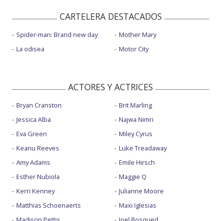
CARTELERA DESTACADOS
Spider-man: Brand new day
Mother Mary
La odisea
Motor City
ACTORES Y ACTRICES
Bryan Cranston
Brit Marling
Jessica Alba
Najwa Nimri
Eva Green
Miley Cyrus
Keanu Reeves
Luke Treadaway
Amy Adams
Emile Hirsch
Esther Nubiola
Maggie Q
Kerri Kenney
Julianne Moore
Matthias Schoenaerts
Maxi Iglesias
Madison Pettis
Joel Bosqued