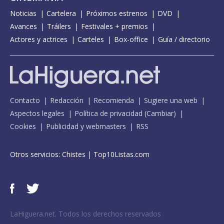
Noticias
Cartelera
Próximos estrenos
DVD
Avances
Tráilers
Festivales + premios
Actores y actrices
Carteles
Box-office
Guía / directorio
Contacto
Redacción
Recomienda
Sugiere una web
Aspectos legales
Política de privacidad
(
Cambiar
)
Cookies
Publicidad y webmasters
RSS
Otros servicios:
Chistes
|
Top10Listas.com
LaHiguera.net. Todos los derechos reservados