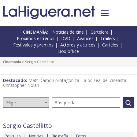
CINEMANÍA:
Noticias de cine
Cartelera
Próximos estrenos
DVD
Avances
Tráilers
Festivales y premios
Actores y actrices
Carteles
Box-office
Cinemanía
> Sergio Castellitto
Destacado:
Matt Damon protagoniza 'La odisea' del cineasta
Christopher Nolan
Sergio Castellitto
Películas
Noticias
Biografía
Fotos