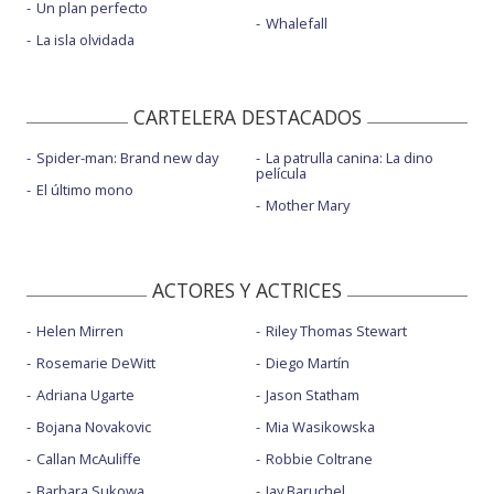
Un plan perfecto
Whalefall
La isla olvidada
CARTELERA DESTACADOS
Spider-man: Brand new day
La patrulla canina: La dino
película
El último mono
Mother Mary
ACTORES Y ACTRICES
Helen Mirren
Riley Thomas Stewart
Rosemarie DeWitt
Diego Martín
Adriana Ugarte
Jason Statham
Bojana Novakovic
Mia Wasikowska
Callan McAuliffe
Robbie Coltrane
Barbara Sukowa
Jay Baruchel