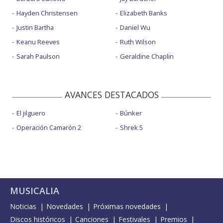
Hayden Christensen
Elizabeth Banks
Justin Bartha
Daniel Wu
Keanu Reeves
Ruth Wilson
Sarah Paulson
Geraldine Chaplin
AVANCES DESTACADOS
El jilguero
Búnker
Operación Camarón 2
Shrek 5
MUSICALIA
Noticias
Novedades
Próximas novedades
Discos históricos
Canciones
Festivales
Premios