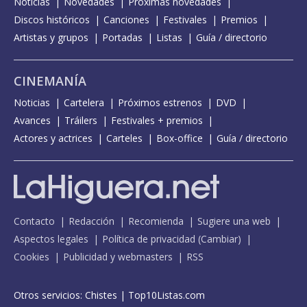
Noticias
Novedades
Próximas novedades
Discos históricos
Canciones
Festivales
Premios
Artistas y grupos
Portadas
Listas
Guía / directorio
CINEMANÍA
Noticias
Cartelera
Próximos estrenos
DVD
Avances
Tráilers
Festivales + premios
Actores y actrices
Carteles
Box-office
Guía / directorio
Contacto
Redacción
Recomienda
Sugiere una web
Aspectos legales
Política de privacidad
(
Cambiar
)
Cookies
Publicidad y webmasters
RSS
Otros servicios:
Chistes
|
Top10Listas.com