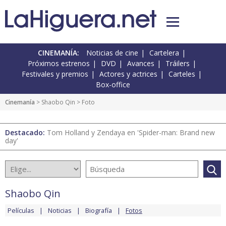
CINEMANÍA:
Noticias de cine
Cartelera
Próximos estrenos
DVD
Avances
Tráilers
Festivales y premios
Actores y actrices
Carteles
Box-office
Cinemanía
>
Shaobo Qin
> Foto
Destacado:
Tom Holland y Zendaya en 'Spider-man: Brand new
day'
Shaobo Qin
Películas
Noticias
Biografía
Fotos