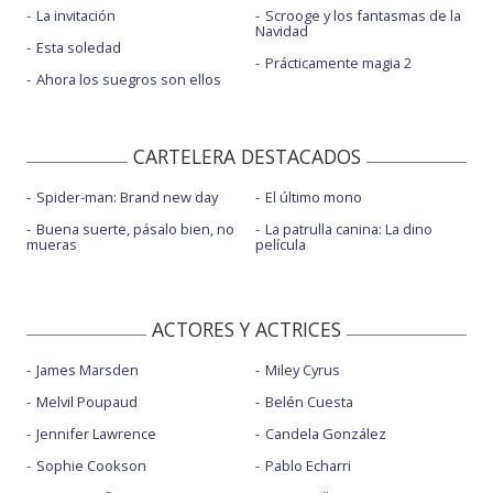
La invitación
Scrooge y los fantasmas de la
Navidad
Esta soledad
Prácticamente magia 2
Ahora los suegros son ellos
CARTELERA DESTACADOS
Spider-man: Brand new day
El último mono
Buena suerte, pásalo bien, no
La patrulla canina: La dino
mueras
película
ACTORES Y ACTRICES
James Marsden
Miley Cyrus
Melvil Poupaud
Belén Cuesta
Jennifer Lawrence
Candela González
Sophie Cookson
Pablo Echarri