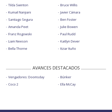
Tilda Swinton
Bruce Willis
Kumail Nanjiani
Javier Cámara
Santiago Segura
Ben Foster
Amanda Peet
Julie Bowen
Franz Rogowski
Paul Rudd
Liam Neeson
Kaitlyn Dever
Bella Thorne
Itziar Ituño
AVANCES DESTACADOS
Vengadores: Doomsday
Búnker
Coco 2
Ella McCay