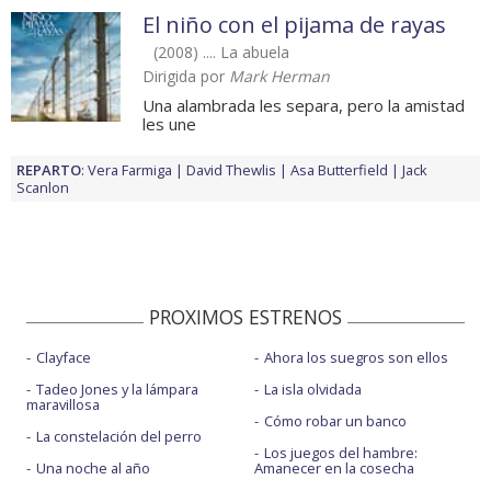
El niño con el pijama de rayas
(2008) .... La abuela
Dirigida por
Mark Herman
Una alambrada les separa, pero la amistad
les une
REPARTO
:
Vera Farmiga
David Thewlis
Asa Butterfield
Jack
Scanlon
PROXIMOS ESTRENOS
Clayface
Ahora los suegros son ellos
Tadeo Jones y la lámpara
La isla olvidada
maravillosa
Cómo robar un banco
La constelación del perro
Los juegos del hambre:
Una noche al año
Amanecer en la cosecha