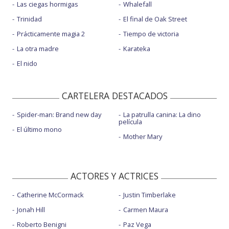
Las ciegas hormigas
Whalefall
Trinidad
El final de Oak Street
Prácticamente magia 2
Tiempo de victoria
La otra madre
Karateka
El nido
CARTELERA DESTACADOS
Spider-man: Brand new day
La patrulla canina: La dino
película
El último mono
Mother Mary
ACTORES Y ACTRICES
Catherine McCormack
Justin Timberlake
Jonah Hill
Carmen Maura
Roberto Benigni
Paz Vega