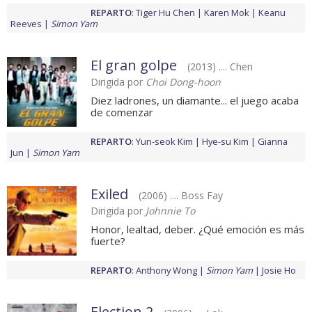
REPARTO
:
Tiger Hu Chen
Karen Mok
Keanu
Reeves
Simon Yam
El gran golpe
(2013) .... Chen
Dirigida por
Choi Dong-hoon
Diez ladrones, un diamante... el juego acaba
de comenzar
REPARTO
:
Yun-seok Kim
Hye-su Kim
Gianna
Jun
Simon Yam
Exiled
(2006) .... Boss Fay
Dirigida por
Johnnie To
Honor, lealtad, deber. ¿Qué emoción es más
fuerte?
REPARTO
:
Anthony Wong
Simon Yam
Josie Ho
Election 2