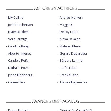
ACTORES Y ACTRICES
Lily Collins
Andrés Herrera
Josh Hutcherson
Maggie Q
Javier Bardem
Delroy Lindo
Vera Farmiga
Alexa Davalos
Carolina Bang
Malena Alterio
Alberto Jiménez
Gérard Depardieu
Candela Peña
Bárbara Lennie
Nathalie Poza
Belén Fabra
Jesse Eisenberg
Branka Katic
Carme Elias
Alexandra Jiménez
AVANCES DESTACADOS
Dune: Parte tres
Operación Camarón 2