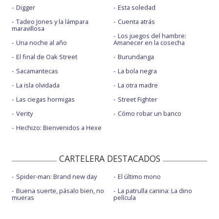
Digger
Esta soledad
Tadeo Jones y la lámpara
Cuenta atrás
maravillosa
Los juegos del hambre:
Una noche al año
Amanecer en la cosecha
El final de Oak Street
Burundanga
Sacamantecas
La bola negra
La isla olvidada
La otra madre
Las ciegas hormigas
Street Fighter
Verity
Cómo robar un banco
Hechizo: Bienvenidos a Hexe
CARTELERA DESTACADOS
Spider-man: Brand new day
El último mono
Buena suerte, pásalo bien, no
La patrulla canina: La dino
mueras
película