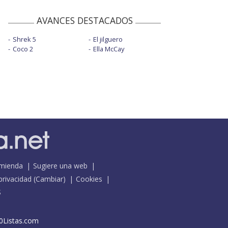
AVANCES DESTACADOS
Shrek 5
El jilguero
Coco 2
Ella McCay
mienda
Sugiere una web
 privacidad
(
Cambiar
)
Cookies
S
0Listas.com