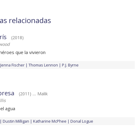
las relacionadas
rís
(2018)
twood
 héroes que la vivieron
Jenna Fischer
Thomas Lennon
P.J. Byrne
presa
(2011) .... Malik
llis
 el agua
Dustin Milligan
Katharine McPhee
Donal Logue