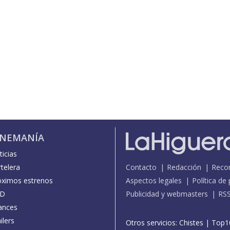
INEMANÍA
icias
telera
Contacto
Redacción
Reco
óximos estrenos
Aspectos legales
Política de
D
Publicidad y webmasters
RS
ances
ilers
Otros servicios:
Chistes
|
Top1