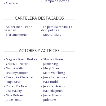
Tiempo de victoria
Clayface
CARTELERA DESTACADOS
Spider-man: Brand
La patrulla canina: La
new day
dino película
El último mono
Mother Mary
ACTORES Y ACTRICES
Magne-Håvard Brekke
Sharon Stone
Charlize Theron
Jaime King
Naomi Watts
Meryl Streep
Bradley Cooper
Mark Wahlberg
Timothée Chalamet
Joely Richardson
Hugo Silva
Paul Rudd
Robert De Niro
Jennifer Aniston
Elsa Pataky
Rashida Jones
Nina Dobrev
Justin Theroux
Jodie Foster
Jude Law