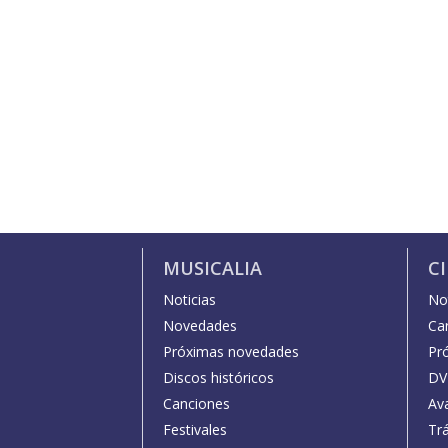
MUSICALIA
C
Noticias
Not
Novedades
Car
Próximas novedades
Pr
Discos históricos
DV
Canciones
Av
Festivales
Trá