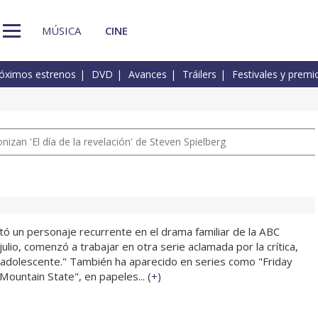
MÚSICA
CINE
óximos estrenos
DVD
Avances
Tráilers
Festivales y premi
izan 'El día de la revelación' de Steven Spielberg
tó un personaje recurrente en el drama familiar de la ABC
julio, comenzó a trabajar en otra serie aclamada por la crítica,
 adolescente." También ha aparecido en series como "Friday
 Mountain State", en papeles... (
+
)