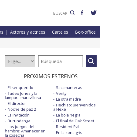
os
Actores y actrices
Carteles
Box-office
PROXIMOS ESTRENOS
El ser querido
Sacamantecas
Tadeo Jones y la
Verity
lámpara maravillosa
La otra madre
El director
Hechizo: Bienvenidos
Noche de paz 2
a Hexe
La invitación
La bola negra
Burundanga
El final de Oak Street
Los juegos del
Resident Evil
hambre: Amanecer en
En la zona gris
la cosecha