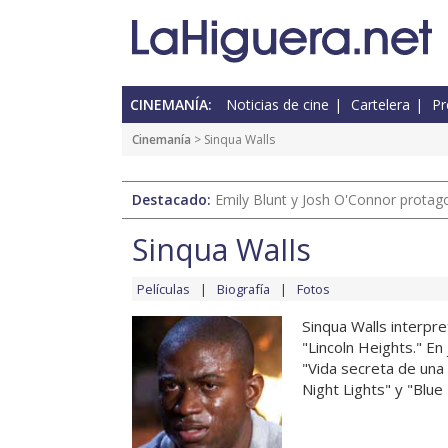
CINEMANÍA:
Noticias de cine
Cartelera
Pr
Cinemanía
> Sinqua Walls
Destacado:
Emily Blunt y Josh O'Connor protagon
Sinqua Walls
Películas
Biografía
Fotos
Sinqua Walls interpre
"Lincoln Heights." En 
"Vida secreta de una
Night Lights" y "Blue