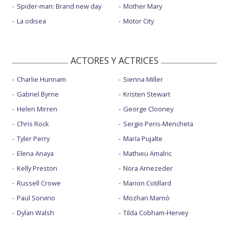
Spider-man: Brand new day
Mother Mary
La odisea
Motor City
ACTORES Y ACTRICES
Charlie Hunnam
Sienna Miller
Gabriel Byrne
Kristen Stewart
Helen Mirren
George Clooney
Chris Rock
Sergio Peris-Mencheta
Tyler Perry
María Pujalte
Elena Anaya
Mathieu Amalric
Kelly Preston
Nora Arnezeder
Russell Crowe
Marion Cotillard
Paul Sorvino
Mozhan Marnò
Dylan Walsh
Tilda Cobham-Hervey