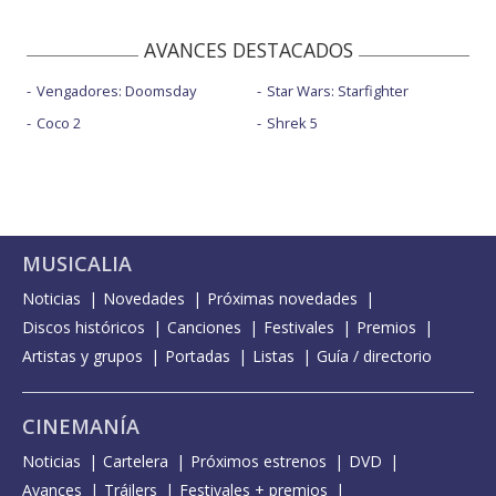
AVANCES DESTACADOS
Vengadores: Doomsday
Star Wars: Starfighter
Coco 2
Shrek 5
MUSICALIA
Noticias
Novedades
Próximas novedades
Discos históricos
Canciones
Festivales
Premios
Artistas y grupos
Portadas
Listas
Guía / directorio
CINEMANÍA
Noticias
Cartelera
Próximos estrenos
DVD
Avances
Tráilers
Festivales + premios