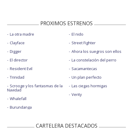
PROXIMOS ESTRENOS
La otra madre
El nido
Clayface
Street Fighter
Digger
Ahora los suegros son ellos
El director
La constelación del perro
Resident Evil
Sacamantecas
Trinidad
Un plan perfecto
Scrooge y los fantasmas de la
Las ciegas hormigas
Navidad
Verity
Whalefall
Burundanga
CARTELERA DESTACADOS