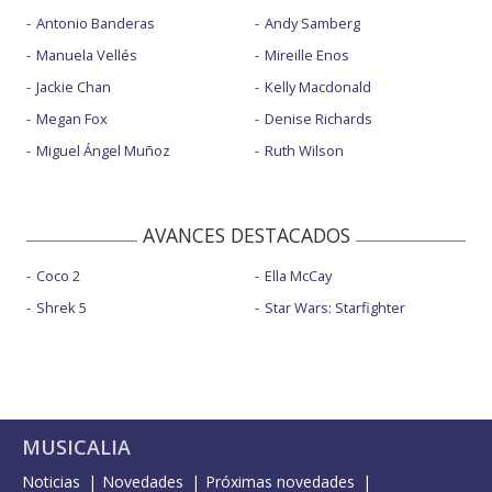
Antonio Banderas
Andy Samberg
Manuela Vellés
Mireille Enos
Jackie Chan
Kelly Macdonald
Megan Fox
Denise Richards
Miguel Ángel Muñoz
Ruth Wilson
AVANCES DESTACADOS
Coco 2
Ella McCay
Shrek 5
Star Wars: Starfighter
MUSICALIA
Noticias
Novedades
Próximas novedades