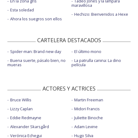
En la zona gris
Tadeo Jones y la lámpara
maravillosa
Esta soledad
Hechizo: Bienvenidos a Hexe
Ahora los suegros son ellos
CARTELERA DESTACADOS
Spider-man: Brand new day
El último mono
Buena suerte, pásalo bien, no
La patrulla canina: La dino
mueras
película
ACTORES Y ACTRICES
Bruce Willis
Martin Freeman
Lizzy Caplan
Midori Francis
Eddie Redmayne
Juliette Binoche
Alexander Skarsgård
Adam Levine
Verónica Echegui
Hugo Silva