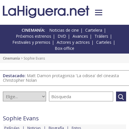
CINEMANÍA:
Noticias de cine
Cartelera
Próximos estrenos
DVD
Avances
Tráilers
Festivales y premios
Actores y actrices
Carteles
Box-office
Cinemanía
> Sophie Evans
Destacado:
Matt Damon protagoniza 'La odisea' del cineasta
Christopher Nolan
Sophie Evans
Películas
Noticias
Biografía
Fotos