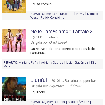
Causa común
REPARTO
:
Imelda Staunton
Bill Nighy
Dominic
West
Paddy Considine
No lo llames amor, llámalo X
(2011) .... Tatiana
Dirigida por
Oriol Capel
Un retrato del cine porno desde su lado
romántico
REPARTO
:
Mariano Peña
Adriana Ozores
Javier Gutiérrez
Kira
Miró
Biutiful
(2010) .... Bailarina stripper bar
Dirigida por
Alejandro G. Iñárritu
Equilibrio
REPARTO
:
Javier Bardem
Maricel Álvarez