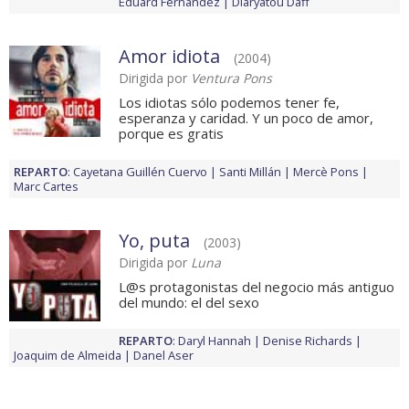
Eduard Fernández
Diaryatou Daff
Amor idiota
(2004)
Dirigida por
Ventura Pons
Los idiotas sólo podemos tener fe,
esperanza y caridad. Y un poco de amor,
porque es gratis
REPARTO
:
Cayetana Guillén Cuervo
Santi Millán
Mercè Pons
Marc Cartes
Yo, puta
(2003)
Dirigida por
Luna
L@s protagonistas del negocio más antiguo
del mundo: el del sexo
REPARTO
:
Daryl Hannah
Denise Richards
Joaquim de Almeida
Danel Aser