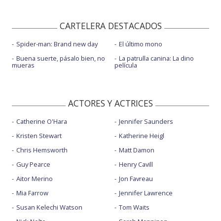
CARTELERA DESTACADOS
Spider-man: Brand new day
El último mono
Buena suerte, pásalo bien, no
La patrulla canina: La dino
mueras
película
ACTORES Y ACTRICES
Catherine O'Hara
Jennifer Saunders
Kristen Stewart
Katherine Heigl
Chris Hemsworth
Matt Damon
Guy Pearce
Henry Cavill
Aitor Merino
Jon Favreau
Mia Farrow
Jennifer Lawrence
Susan Kelechi Watson
Tom Waits