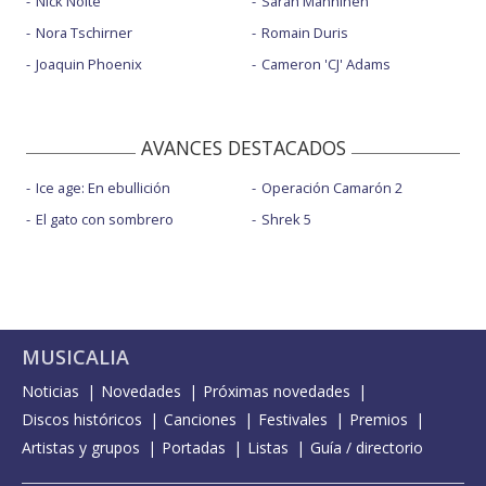
Nick Nolte
Sarah Manninen
Nora Tschirner
Romain Duris
Joaquin Phoenix
Cameron 'CJ' Adams
AVANCES DESTACADOS
Ice age: En ebullición
Operación Camarón 2
El gato con sombrero
Shrek 5
MUSICALIA
Noticias
Novedades
Próximas novedades
Discos históricos
Canciones
Festivales
Premios
Artistas y grupos
Portadas
Listas
Guía / directorio