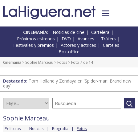
CINEMANÍA:
Noticias de cine
Cartelera
Próximos estrenos
DVD
Avances
Tráilers
Festivales y premios
Actores y actrices
Carteles
Box-office
Cinemanía
>
Sophie Marceau
>
Fotos
> Foto 7 de 14
Destacado:
Tom Holland y Zendaya en 'Spider-man: Brand new
day'
Sophie Marceau
Películas
Noticias
Biografía
Fotos