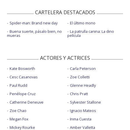
CARTELERA DESTACADOS
Spider-man: Brand new day
El último mono
Buena suerte, pásalo bien, no
La patrulla canina: La dino
mueras
película
ACTORES Y ACTRICES
Kate Bosworth
Carla Peterson
Cesc Casanovas
Zoe Colletti
Paul Rudd
Glenne Headly
Penélope Cruz
Chris Pratt
Catherine Deneuve
Sylvester Stallone
Zoe Chao
Ignacio Mateos
Megan Fox
Inma Cuesta
Mickey Rourke
Amber Valletta