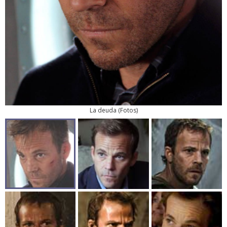
La deuda
(
Fotos
)