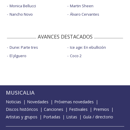
Monica Bellucci
Martin Sheen
Nancho Novo
Álvaro Cervantes
AVANCES DESTACADOS
Dune: Parte tres
Ice age: En ebullición
El jilguero
Coco 2
MUSICALIA
Noticias
Novedades
Próximas novedades
Discos históricos
Canciones
Festivales
Premios
Artistas y grupos
Portadas
Listas
Guía / directorio