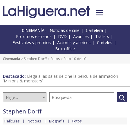
CINEMANÍA:
Noticias de cine
Cartelera
Próximos estrenos
DVD
Avances
Tráilers
Festivales y premios
Actores y actrices
Carteles
Box-office
Cinemanía
>
Stephen Dorff
>
Fotos
> Foto 10 de 10
Destacado:
Llega a las salas de cine la película de animación
'Minions & monsters'
Stephen Dorff
Películas
Noticias
Biografía
Fotos