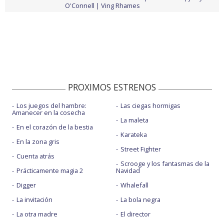
O'Connell
Ving Rhames
PROXIMOS ESTRENOS
Los juegos del hambre:
Las ciegas hormigas
Amanecer en la cosecha
La maleta
En el corazón de la bestia
Karateka
En la zona gris
Street Fighter
Cuenta atrás
Scrooge y los fantasmas de la
Prácticamente magia 2
Navidad
Digger
Whalefall
La invitación
La bola negra
La otra madre
El director