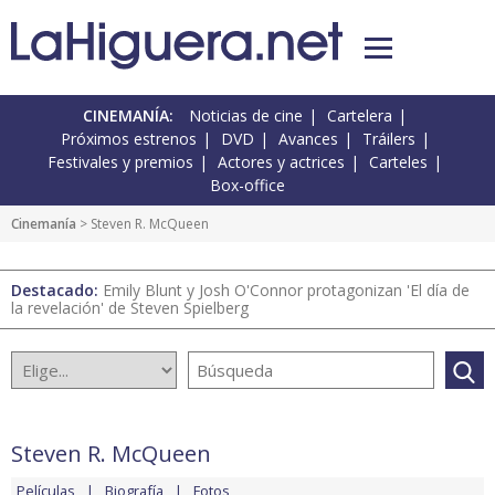
CINEMANÍA:
Noticias de cine
Cartelera
Próximos estrenos
DVD
Avances
Tráilers
Festivales y premios
Actores y actrices
Carteles
Box-office
Cinemanía
> Steven R. McQueen
Destacado:
Emily Blunt y Josh O'Connor protagonizan 'El día de
la revelación' de Steven Spielberg
Steven R. McQueen
Películas
Biografía
Fotos