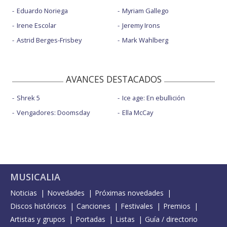
Eduardo Noriega
Myriam Gallego
Irene Escolar
Jeremy Irons
Astrid Berges-Frisbey
Mark Wahlberg
AVANCES DESTACADOS
Shrek 5
Ice age: En ebullición
Vengadores: Doomsday
Ella McCay
MUSICALIA
Noticias
Novedades
Próximas novedades
Discos históricos
Canciones
Festivales
Premios
Artistas y grupos
Portadas
Listas
Guía / directorio