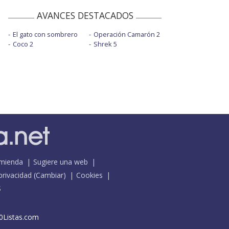
AVANCES DESTACADOS
El gato con sombrero
Operación Camarón 2
Coco 2
Shrek 5
mienda
Sugiere una web
 privacidad
(
Cambiar
)
Cookies
S
0Listas.com