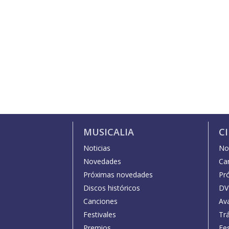
MUSICALIA
C
Noticias
Not
Novedades
Car
Próximas novedades
Pr
Discos históricos
DV
Canciones
Av
Festivales
Trá
Premios
Fe