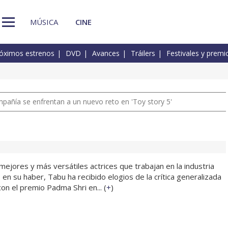
MÚSICA
CINE
óximos estrenos
DVD
Avances
Tráilers
Festivales y premi
pañía se enfrentan a un nuevo reto en 'Toy story 5'
jores y más versátiles actrices que trabajan en la industria
 en su haber, Tabu ha recibido elogios de la crítica generalizada
con el premio Padma Shri en... (
+
)