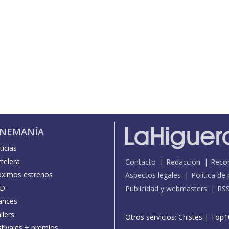
INEMANÍA
icias
telera
Contacto
Redacción
Reco
óximos estrenos
Aspectos legales
Política de
D
Publicidad y webmasters
RS
ances
ilers
Otros servicios:
Chistes
|
Top1
stivales + premios