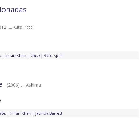
cionadas
012) .... Gita Patel
a
Irrfan Khan
Tabu
Rafe Spall
e
(2006) .... Ashima
e
abu
Irrfan Khan
Jacinda Barrett