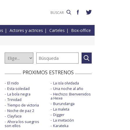
os
Actores y actrices
Carteles
Box-office
PROXIMOS ESTRENOS
El nido
La isla olvidada
Esta soledad
Una noche al año
La bola negra
Hechizo: Bienvenidos
a Hexe
Trinidad
Burundanga
Tiempo de victoria
La maleta
Noche de paz 2
Digger
Clayface
La invitación
Ahora los suegros
son ellos
Karateka