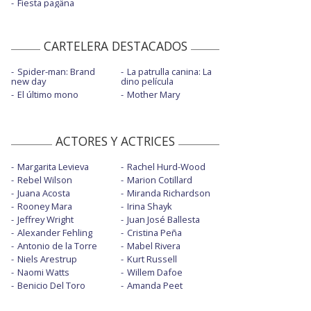
Fiesta pagäna
CARTELERA DESTACADOS
Spider-man: Brand
La patrulla canina: La
new day
dino película
El último mono
Mother Mary
ACTORES Y ACTRICES
Margarita Levieva
Rachel Hurd-Wood
Rebel Wilson
Marion Cotillard
Juana Acosta
Miranda Richardson
Rooney Mara
Irina Shayk
Jeffrey Wright
Juan José Ballesta
Alexander Fehling
Cristina Peña
Antonio de la Torre
Mabel Rivera
Niels Arestrup
Kurt Russell
Naomi Watts
Willem Dafoe
Benicio Del Toro
Amanda Peet