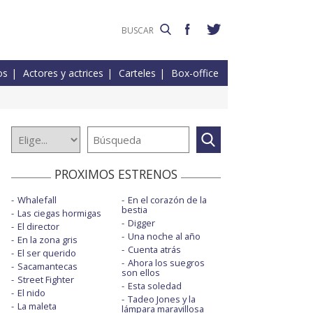
os
Actores y actrices
Carteles
Box-office
PROXIMOS ESTRENOS
Whalefall
En el corazón de la
bestia
Las ciegas hormigas
Digger
El director
Una noche al año
En la zona gris
Cuenta atrás
El ser querido
Ahora los suegros
Sacamantecas
son ellos
Street Fighter
Esta soledad
El nido
Tadeo Jones y la
La maleta
lámpara maravillosa