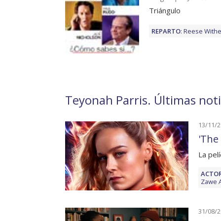
Triángulo
REPARTO
:
Reese With
Teyonah Parris. Últimas noti
13/11/
'The
La pel
ACTOR
Zawe 
31/08/