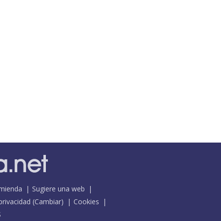
mienda
Sugiere una web
 privacidad
(
Cambiar
)
Cookies
S