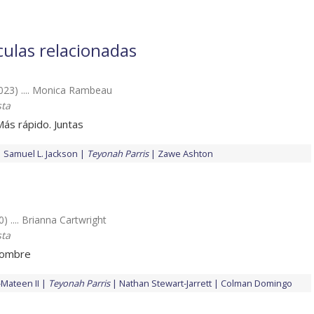
culas relacionadas
023) .... Monica Rambeau
sta
Más rápido. Juntas
Samuel L. Jackson
Teyonah Parris
Zawe Ashton
0) .... Brianna Cartwright
sta
 nombre
Mateen II
Teyonah Parris
Nathan Stewart-Jarrett
Colman Domingo