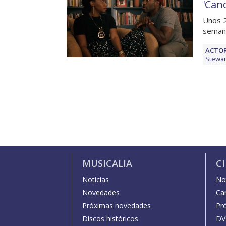
'Can
Unos 2
semana
ACTOR
Stewart
MUSICALIA
C
Noticias
Not
Novedades
Car
Próximas novedades
Pr
Discos históricos
DV