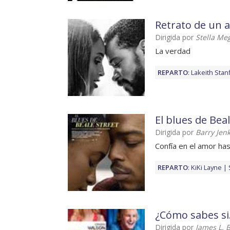
Retrato de un 
Dirigida por
Stella Me
La verdad
REPARTO
:
Lakeith Stan
El blues de Bea
Dirigida por
Barry Jen
Confía en el amor hast
REPARTO
:
KiKi Layne
¿Cómo sabes si.
Dirigida por
James L. 