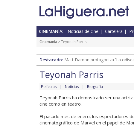
CINEMANÍA:
Noticias de cine
Cartelera
Pr
Cinemanía
> Teyonah Parris
Destacado:
Matt Damon protagoniza 'La odisea'
Teyonah Parris
Películas
Noticias
Biografía
Teyonah Parris ha demostrado ser una actriz v
cine como en teatro.
El pasado mes de enero, los espectadores de
cinematográfico de Marvel en el papel de Monic