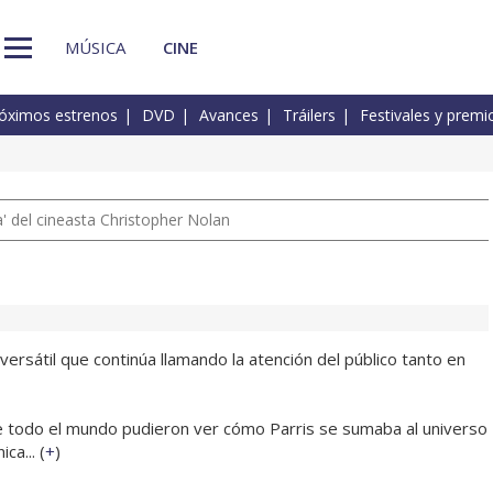
MÚSICA
CINE
óximos estrenos
DVD
Avances
Tráilers
Festivales y premi
 del cineasta Christopher Nolan
ersátil que continúa llamando la atención del público tanto en
 todo el mundo pudieron ver cómo Parris se sumaba al universo
a... (
+
)