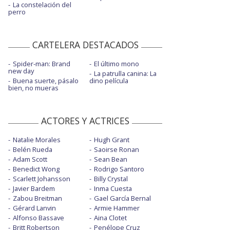
La constelación del
perro
CARTELERA DESTACADOS
Spider-man: Brand
El último mono
new day
La patrulla canina: La
Buena suerte, pásalo
dino película
bien, no mueras
ACTORES Y ACTRICES
Natalie Morales
Hugh Grant
Belén Rueda
Saoirse Ronan
Adam Scott
Sean Bean
Benedict Wong
Rodrigo Santoro
Scarlett Johansson
Billy Crystal
Javier Bardem
Inma Cuesta
Zabou Breitman
Gael García Bernal
Gérard Lanvin
Armie Hammer
Alfonso Bassave
Aina Clotet
Britt Robertson
Penélope Cruz