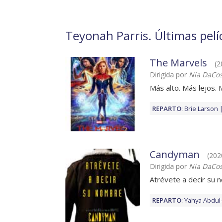
Teyonah Parris. Últimas pelí
The Marvels
(2
Dirigida por
Nia DaCo
Más alto. Más lejos. 
REPARTO
:
Brie Larson
Candyman
(202
Dirigida por
Nia DaCo
Atrévete a decir su
REPARTO
:
Yahya Abdul-