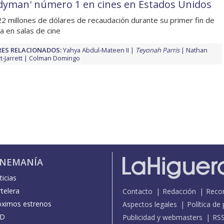
dyman' número 1 en cines en Estados Unidos
2 millones de dólares de recaudación durante su primer fin de
 en salas de cine
ES RELACIONADOS:
Yahya Abdul-Mateen II
Teyonah Parris
Nathan
-Jarrett
Colman Domingo
INEMANÍA
icias
telera
Contacto
Redacción
Reco
óximos estrenos
Aspectos legales
Política de
D
Publicidad y webmasters
RS