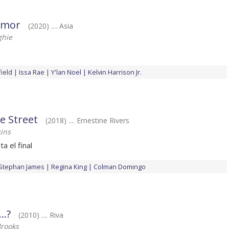
amor
(2020) .... Asia
ghie
field
Issa Rae
Y'lan Noel
Kelvin Harrison Jr.
le Street
(2018) .... Ernestine Rivers
kins
a el final
Stephan James
Regina King
Colman Domingo
..?
(2010) .... Riva
Brooks