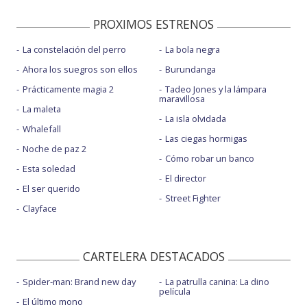
PROXIMOS ESTRENOS
La constelación del perro
La bola negra
Ahora los suegros son ellos
Burundanga
Prácticamente magia 2
Tadeo Jones y la lámpara
maravillosa
La maleta
La isla olvidada
Whalefall
Las ciegas hormigas
Noche de paz 2
Cómo robar un banco
Esta soledad
El director
El ser querido
Street Fighter
Clayface
CARTELERA DESTACADOS
Spider-man: Brand new day
La patrulla canina: La dino
película
El último mono