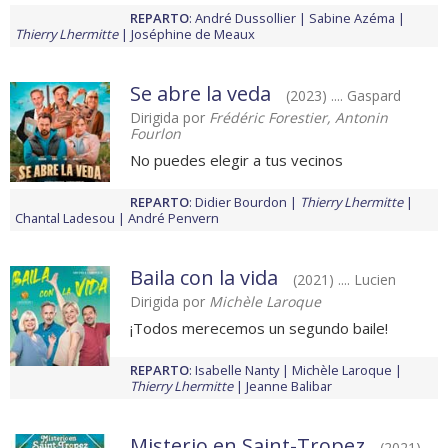
REPARTO
:
André Dussollier
Sabine Azéma
Thierry Lhermitte
Joséphine de Meaux
Se abre la veda
(2023) .... Gaspard
Dirigida por
Frédéric Forestier, Antonin
Fourlon
No puedes elegir a tus vecinos
REPARTO
:
Didier Bourdon
Thierry Lhermitte
Chantal Ladesou
André Penvern
Baila con la vida
(2021) .... Lucien
Dirigida por
Michèle Laroque
¡Todos merecemos un segundo baile!
REPARTO
:
Isabelle Nanty
Michèle Laroque
Thierry Lhermitte
Jeanne Balibar
Misterio en Saint-Tropez
(2021) ....