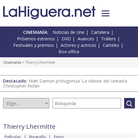
CINEMANÍA:
Noticias de cine
Cartelera
Próximos estrenos
DVD
Avances
Tráilers
Festivales y premios
Actores y actrices
Carteles
Box-office
Cinemanía
> Thierry Lhermitte
Destacado:
Matt Damon protagoniza 'La odisea' del cineasta
Christopher Nolan
Thierry Lhermitte
Películas
Biografía
Fotos