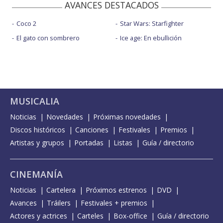
AVANCES DESTACADOS
Coco 2
Star Wars: Starfighter
El gato con sombrero
Ice age: En ebullición
MUSICALIA
Noticias
Novedades
Próximas novedades
Discos históricos
Canciones
Festivales
Premios
Artistas y grupos
Portadas
Listas
Guía / directorio
CINEMANÍA
Noticias
Cartelera
Próximos estrenos
DVD
Avances
Tráilers
Festivales + premios
Actores y actrices
Carteles
Box-office
Guía / directorio