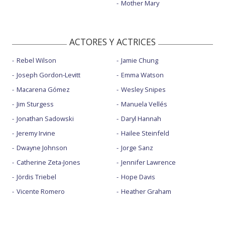
Mother Mary
ACTORES Y ACTRICES
Rebel Wilson
Jamie Chung
Joseph Gordon-Levitt
Emma Watson
Macarena Gómez
Wesley Snipes
Jim Sturgess
Manuela Vellés
Jonathan Sadowski
Daryl Hannah
Jeremy Irvine
Hailee Steinfeld
Dwayne Johnson
Jorge Sanz
Catherine Zeta-Jones
Jennifer Lawrence
Jördis Triebel
Hope Davis
Vicente Romero
Heather Graham