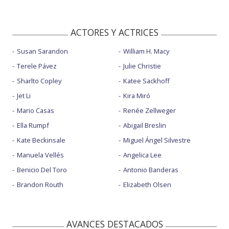
ACTORES Y ACTRICES
Susan Sarandon
William H. Macy
Terele Pávez
Julie Christie
Sharlto Copley
Katee Sackhoff
Jet Li
Kira Miró
Mario Casas
Renée Zellweger
Ella Rumpf
Abigail Breslin
Kate Beckinsale
Miguel Ángel Silvestre
Manuela Vellés
Angelica Lee
Benicio Del Toro
Antonio Banderas
Brandon Routh
Elizabeth Olsen
AVANCES DESTACADOS