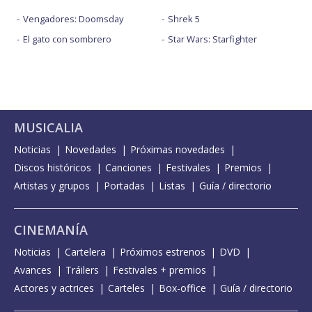
Vengadores: Doomsday
Shrek 5
El gato con sombrero
Star Wars: Starfighter
MUSICALIA
Noticias
Novedades
Próximas novedades
Discos históricos
Canciones
Festivales
Premios
Artistas y grupos
Portadas
Listas
Guía / directorio
CINEMANÍA
Noticias
Cartelera
Próximos estrenos
DVD
Avances
Tráilers
Festivales + premios
Actores y actrices
Carteles
Box-office
Guía / directorio