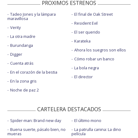
PROXIMOS ESTRENOS
Tadeo Jones y la lámpara
El final de Oak Street
maravillosa
Resident Evil
Verity
El ser querido
La otra madre
Karateka
Burundanga
Ahora los suegros son ellos
Digger
Cómo robar un banco
Cuenta atrás
La bola negra
En el corazón de la bestia
El director
En la zona gris
Noche de paz 2
CARTELERA DESTACADOS
Spider-man: Brand new day
El último mono
Buena suerte, pásalo bien, no
La patrulla canina: La dino
mueras
película