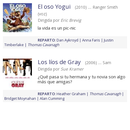
El oso Yogui
(2010) .... Ranger Smith
(voz)
Dirigida por
Eric Brevig
la vida es un pic-nic
REPARTO
:
Dan Aykroyd
Anna Faris
Justin
Timberlake
Thomas Cavanagh
Los líos de Gray
(2006) .... Sam
Dirigida por
Sue Kramer
¿Qué pasa si tu hermana y tu novia son algo
más que amigas?
REPARTO
:
Heather Graham
Thomas Cavanagh
Bridget Moynahan
Alan Cumming