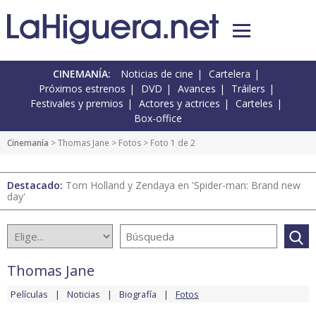
CINEMANÍA:
Noticias de cine
Cartelera
Próximos estrenos
DVD
Avances
Tráilers
Festivales y premios
Actores y actrices
Carteles
Box-office
Cinemanía
>
Thomas Jane
>
Fotos
> Foto 1 de 2
Destacado:
Tom Holland y Zendaya en 'Spider-man: Brand new
day'
Thomas Jane
Películas
Noticias
Biografía
Fotos