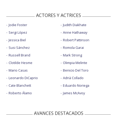
ACTORES Y ACTRICES
Jodie Foster
Judith Diakhate
Sergi López
Anne Hathaway
Jessica Biel
Robert Pattinson
Susi Sánchez
Romola Garai
Russell Brand
Mark Strong
Clotilde Hesme
Olimpia Melinte
Mario Casas
Benicio Del Toro
Leonardo DiCaprio
Adrià Collado
Cate Blanchett
Eduardo Noriega
Roberto Álamo
James McAvoy
AVANCES DESTACADOS