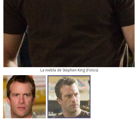
La niebla de Stephen King
(
Fotos
)