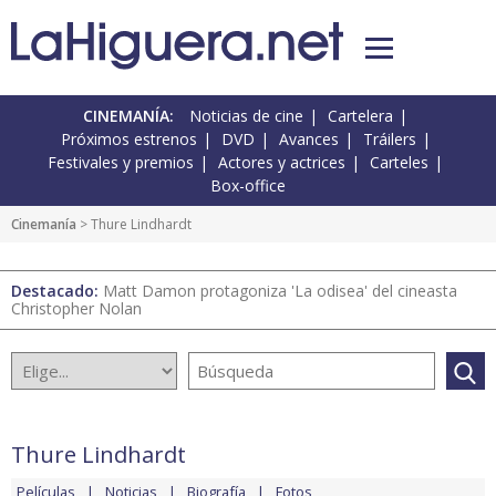
CINEMANÍA:
Noticias de cine
Cartelera
Próximos estrenos
DVD
Avances
Tráilers
Festivales y premios
Actores y actrices
Carteles
Box-office
Cinemanía
> Thure Lindhardt
Destacado:
Matt Damon protagoniza 'La odisea' del cineasta
Christopher Nolan
Thure Lindhardt
Películas
Noticias
Biografía
Fotos