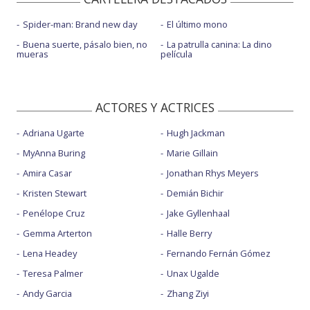
Spider-man: Brand new day
El último mono
Buena suerte, pásalo bien, no
La patrulla canina: La dino
mueras
película
ACTORES Y ACTRICES
Adriana Ugarte
Hugh Jackman
MyAnna Buring
Marie Gillain
Amira Casar
Jonathan Rhys Meyers
Kristen Stewart
Demián Bichir
Penélope Cruz
Jake Gyllenhaal
Gemma Arterton
Halle Berry
Lena Headey
Fernando Fernán Gómez
Teresa Palmer
Unax Ugalde
Andy Garcia
Zhang Ziyi