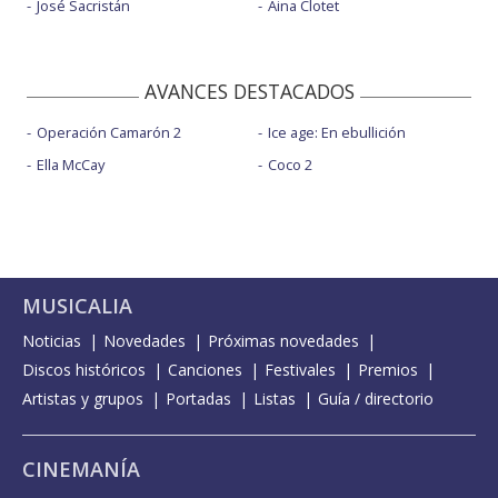
José Sacristán
Aina Clotet
AVANCES DESTACADOS
Operación Camarón 2
Ice age: En ebullición
Ella McCay
Coco 2
MUSICALIA
Noticias
Novedades
Próximas novedades
Discos históricos
Canciones
Festivales
Premios
Artistas y grupos
Portadas
Listas
Guía / directorio
CINEMANÍA