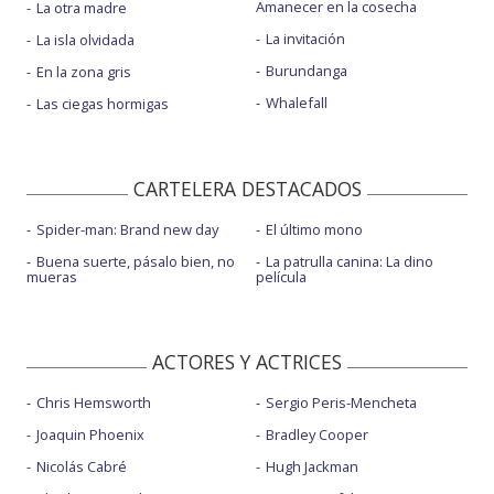
Amanecer en la cosecha
La otra madre
La invitación
La isla olvidada
Burundanga
En la zona gris
Whalefall
Las ciegas hormigas
CARTELERA DESTACADOS
Spider-man: Brand new day
El último mono
Buena suerte, pásalo bien, no
La patrulla canina: La dino
mueras
película
ACTORES Y ACTRICES
Chris Hemsworth
Sergio Peris-Mencheta
Joaquin Phoenix
Bradley Cooper
Nicolás Cabré
Hugh Jackman