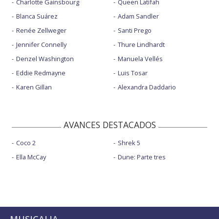
Charlotte Gainsbourg
Queen Latifah
Blanca Suárez
Adam Sandler
Renée Zellweger
Santi Prego
Jennifer Connelly
Thure Lindhardt
Denzel Washington
Manuela Vellés
Eddie Redmayne
Luis Tosar
Karen Gillan
Alexandra Daddario
AVANCES DESTACADOS
Coco 2
Shrek 5
Ella McCay
Dune: Parte tres
MUSICALIA