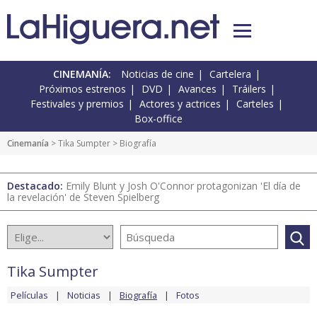
CINEMANÍA:
Noticias de cine
Cartelera
Próximos estrenos
DVD
Avances
Tráilers
Festivales y premios
Actores y actrices
Carteles
Box-office
Cinemanía
>
Tika Sumpter
> Biografía
Destacado:
Emily Blunt y Josh O'Connor protagonizan 'El día de
la revelación' de Steven Spielberg
Tika Sumpter
Películas
Noticias
Biografía
Fotos