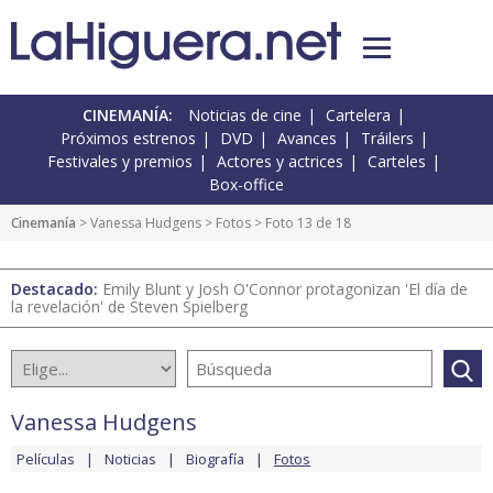
CINEMANÍA:
Noticias de cine
Cartelera
Próximos estrenos
DVD
Avances
Tráilers
Festivales y premios
Actores y actrices
Carteles
Box-office
Cinemanía
>
Vanessa Hudgens
>
Fotos
> Foto 13 de 18
Destacado:
Emily Blunt y Josh O'Connor protagonizan 'El día de
la revelación' de Steven Spielberg
Vanessa Hudgens
Películas
Noticias
Biografía
Fotos