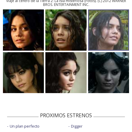
Viaje al centro de la Tierra 2: La isla misteriosa
(
Fotos
). (C) 2012 WARNER
BROS. ENTERTAINMENT INC.
PROXIMOS ESTRENOS
Un plan perfecto
Digger