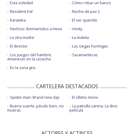
Esta soledad
Cómo robar un banco
Resident Evil
Noche de paz 2
Karateka
El ser querido
Hechizo: Bienvenidos a Hexe
Verity
La otra madre
La maleta
El director
Las ciegas hormigas
Los juegos del hambre:
Sacamantecas
Amanecer en la cosecha
En la zona gris
CARTELERA DESTACADOS
Spider-man: Brand new day
El último mono
Buena suerte, pásalo bien, no
La patrulla canina: La dino
mueras
película
ACTORES Y ACTRICES