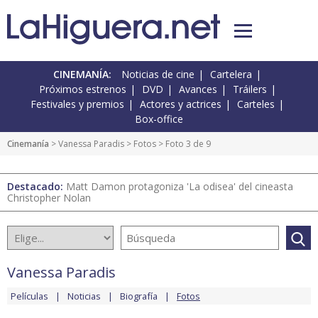
CINEMANÍA:
Noticias de cine
Cartelera
Próximos estrenos
DVD
Avances
Tráilers
Festivales y premios
Actores y actrices
Carteles
Box-office
Cinemanía
>
Vanessa Paradis
>
Fotos
> Foto 3 de 9
Destacado:
Matt Damon protagoniza 'La odisea' del cineasta
Christopher Nolan
Vanessa Paradis
Películas
Noticias
Biografía
Fotos