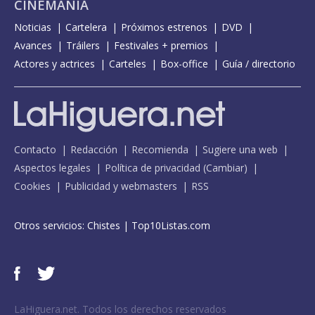
CINEMANÍA
Noticias
Cartelera
Próximos estrenos
DVD
Avances
Tráilers
Festivales + premios
Actores y actrices
Carteles
Box-office
Guía / directorio
Contacto
Redacción
Recomienda
Sugiere una web
Aspectos legales
Política de privacidad
(
Cambiar
)
Cookies
Publicidad y webmasters
RSS
Otros servicios:
Chistes
|
Top10Listas.com
LaHiguera.net. Todos los derechos reservados