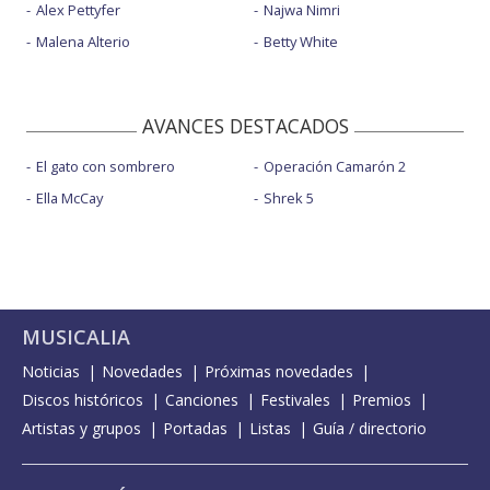
Alex Pettyfer
Najwa Nimri
Malena Alterio
Betty White
AVANCES DESTACADOS
El gato con sombrero
Operación Camarón 2
Ella McCay
Shrek 5
MUSICALIA
Noticias
Novedades
Próximas novedades
Discos históricos
Canciones
Festivales
Premios
Artistas y grupos
Portadas
Listas
Guía / directorio