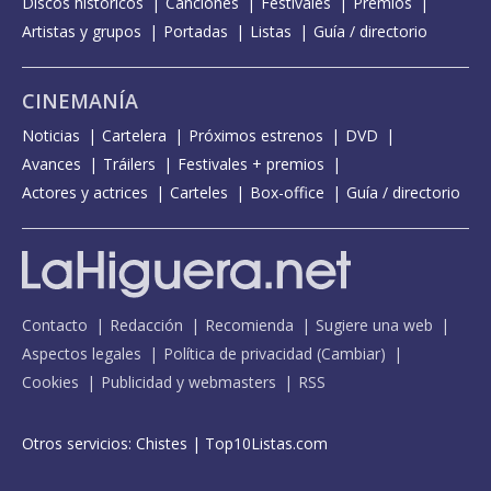
Discos históricos
Canciones
Festivales
Premios
Artistas y grupos
Portadas
Listas
Guía / directorio
CINEMANÍA
Noticias
Cartelera
Próximos estrenos
DVD
Avances
Tráilers
Festivales + premios
Actores y actrices
Carteles
Box-office
Guía / directorio
Contacto
Redacción
Recomienda
Sugiere una web
Aspectos legales
Política de privacidad
(
Cambiar
)
Cookies
Publicidad y webmasters
RSS
Otros servicios:
Chistes
|
Top10Listas.com