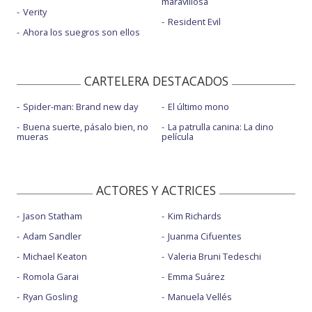
maravillosa
Verity
Resident Evil
Ahora los suegros son ellos
CARTELERA DESTACADOS
Spider-man: Brand new day
El último mono
Buena suerte, pásalo bien, no
La patrulla canina: La dino
mueras
película
ACTORES Y ACTRICES
Jason Statham
Kim Richards
Adam Sandler
Juanma Cifuentes
Michael Keaton
Valeria Bruni Tedeschi
Romola Garai
Emma Suárez
Ryan Gosling
Manuela Vellés