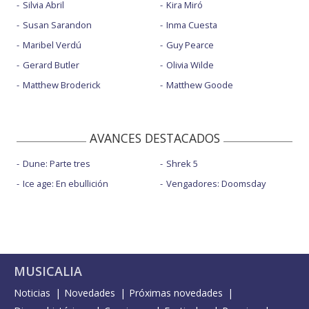
Silvia Abril
Kira Miró
Susan Sarandon
Inma Cuesta
Maribel Verdú
Guy Pearce
Gerard Butler
Olivia Wilde
Matthew Broderick
Matthew Goode
AVANCES DESTACADOS
Dune: Parte tres
Shrek 5
Ice age: En ebullición
Vengadores: Doomsday
MUSICALIA
Noticias
Novedades
Próximas novedades