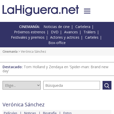
CINEMANÍA:
Noticias de cine
Cartelera
Próximos estrenos
DVD
Avances
Tráilers
Festivales y premios
Actores y actrices
Carteles
Box-office
Cinemanía
> Verónica Sánchez
Destacado:
Tom Holland y Zendaya en 'Spider-man: Brand new
day'
Verónica Sánchez
Películas
Noticias
Biografía
Fotos