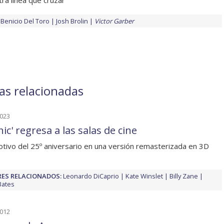
tra línea que cruzar
Benicio Del Toro
Josh Brolin
Victor Garber
ias relacionadas
2023
nic' regresa a las salas de cine
tivo del 25º aniversario en una versión remasterizada en 3D
ES RELACIONADOS:
Leonardo DiCaprio
Kate Winslet
Billy Zane
Bates
2012