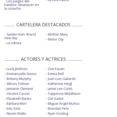
Los juegos del
hambre: Amanecer en
la cosecha
CARTELERA DESTACADOS
Spider-man: Brand
Mother Mary
new day
Motor City
La odisea
ACTORES Y ACTRICES
Lucía Jiménez
Zoe Kazan
Emmanuelle Devos
Emma Bell
Brittany Murphy
Juan Luis Galiardo
Allison Tolman
Katherine Heigl
Jemaine Clement
Jamie Lee Curtis
Vincent Cassel
Tuppence Middleton
Elizabeth Banks
Gal Gadot
Bárbara Mori
Miguel Ángel Muñoz
Edu Soto
Brendan Fehr
Naomi Watts
Ryan Gosling