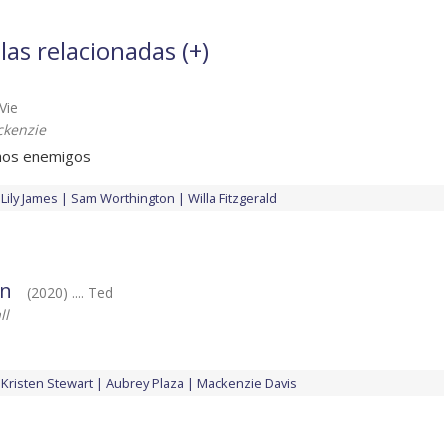
las relacionadas (
+
)
cVie
ckenzie
hos enemigos
Lily James
Sam Worthington
Willa Fitzgerald
on
(2020) .... Ted
ll
Kristen Stewart
Aubrey Plaza
Mackenzie Davis