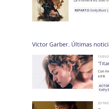
La frontera es solo o
REPARTO
:
Emily Blunt
Victor Garber. Últimas notic
11/01/
'Tita
Con mo
HFR
ACTOR
Kathy 
22/10/