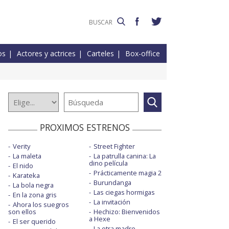
os
Actores y actrices
Carteles
Box-office
PROXIMOS ESTRENOS
Verity
Street Fighter
La maleta
La patrulla canina: La
dino película
El nido
Prácticamente magia 2
Karateka
Burundanga
La bola negra
Las ciegas hormigas
En la zona gris
La invitación
Ahora los suegros
son ellos
Hechizo: Bienvenidos
a Hexe
El ser querido
La otra madre