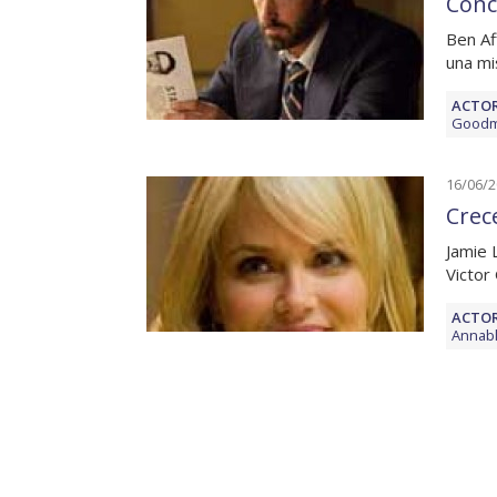
Conc
Ben Af
una mi
ACTOR
Good
16/06/
Crec
Jamie 
Victor
ACTOR
Annab