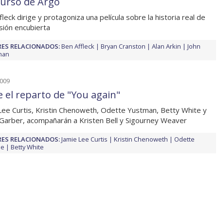
urso de Argo
fleck dirige y protagoniza una película sobre la historia real de
sión encubierta
ES RELACIONADOS:
Ben Affleck
Bryan Cranston
Alan Arkin
John
man
2009
e el reparto de "You again"
Lee Curtis, Kristin Chenoweth, Odette Yustman, Betty White y
 Garber, acompañarán a Kristen Bell y Sigourney Weaver
ES RELACIONADOS:
Jamie Lee Curtis
Kristin Chenoweth
Odette
le
Betty White