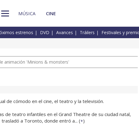
MÚSICA
CINE
óximos estrenos
DVD
Avances
Tráilers
Festivales y premi
a de animación 'Minions & monsters'
l de cómodo en el cine, el teatro y la televisión.
 de teatro infantiles en el Grand Theatre de su ciudad natal,
trasladó a Toronto, donde entró a... (
+
)