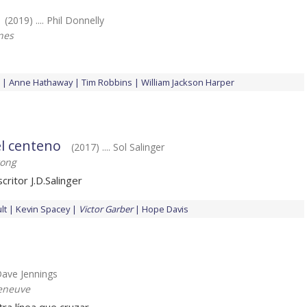
(2019) .... Phil Donnelly
nes
Anne Hathaway
Tim Robbins
William Jackson Harper
el centeno
(2017) .... Sol Salinger
rong
critor J.D.Salinger
lt
Kevin Spacey
Victor Garber
Hope Davis
 Dave Jennings
leneuve