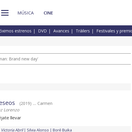
MÚSICA
CINE
óximos estrenos
DVD
Avances
Tráilers
Festivales y premi
man: Brand new day'
deseos
(2019) .... Carmen
az Lorenzo
éjate llevar
Victoria Abril
Silvia Alonso
Boré Buika