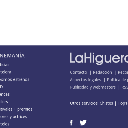
INEMANÍA
icias
telera
Contacto
Redacción
Reco
óximos estrenos
Aspectos legales
Política de
D
Publicidad y webmasters
RS
ances
ilers
Otros servicios:
Chistes
|
Top1
stivales + premios
ores y actrices
teles