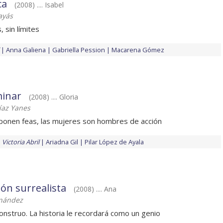
ca
(2008) .... Isabel
ayás
, sin límites
Anna Galiena
Gabriella Pession
Macarena Gómez
minar
(2008) .... Gloria
íaz Yanes
ponen feas, las mujeres son hombres de acción
Victoria Abril
Ariadna Gil
Pilar López de Ayala
ón surrealista
(2008) .... Ana
rnández
onstruo. La historia le recordará como un genio