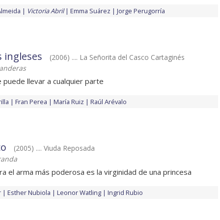
Almeida
Victoria Abril
Emma Suárez
Jorge Perugorría
s ingleses
(2006) .... La Señorita del Casco Cartaginés
Banderas
 puede llevar a cualquier parte
illa
Fran Perea
María Ruiz
Raúl Arévalo
co
(2005) .... Viuda Reposada
randa
a el arma más poderosa es la virginidad de una princesa
r
Esther Nubiola
Leonor Watling
Ingrid Rubio