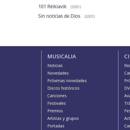
101 Réikiavik
(2001)
Sin noticias de Dios
(2001)
MUSICALIA
C
Noticias
Not
Novedades
Car
Próximas novedades
Pr
Discos históricos
DV
Canciones
Av
Festivales
Trá
Premios
Fe
Artistas y grupos
Act
Portadas
Car