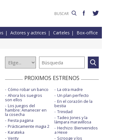
os
Actores y actrices
Carteles
Box-office
PROXIMOS ESTRENOS
Cómo robar un banco
La otra madre
Ahora los suegros
Un plan perfecto
son ellos
En el corazón de la
Los juegos del
bestia
hambre: Amanecer en
Trinidad
la cosecha
Tadeo Jones y la
Fiesta pagäna
lámpara maravillosa
Prácticamente magia 2
Hechizo: Bienvenidos
Karateka
a Hexe
Verity
Scrooge y los