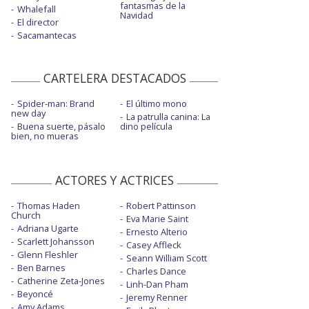
fantasmas de la
Whalefall
Navidad
El director
Sacamantecas
CARTELERA DESTACADOS
Spider-man: Brand
El último mono
new day
La patrulla canina: La
Buena suerte, pásalo
dino película
bien, no mueras
ACTORES Y ACTRICES
Thomas Haden
Robert Pattinson
Church
Eva Marie Saint
Adriana Ugarte
Ernesto Alterio
Scarlett Johansson
Casey Affleck
Glenn Fleshler
Seann William Scott
Ben Barnes
Charles Dance
Catherine Zeta-Jones
Linh-Dan Pham
Beyoncé
Jeremy Renner
Amy Adams