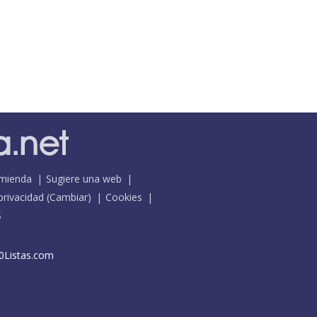
mienda
Sugiere una web
 privacidad
(
Cambiar
)
Cookies
S
0Listas.com