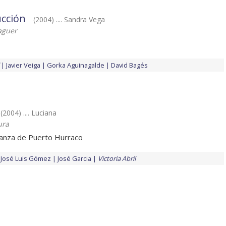
ucción
(2004) .... Sandra Vega
laguer
Javier Veiga
Gorka Aguinagalde
David Bagés
(2004) .... Luciana
ura
tanza de Puerto Hurraco
José Luis Gómez
José Garcia
Victoria Abril