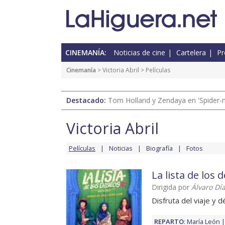
CINEMANÍA:
Noticias de cine
Cartelera
Pr
Cinemanía
>
Victoria Abril
> Películas
Destacado:
Tom Holland y Zendaya en 'Spider-
Victoria Abril
Películas
Noticias
Biografía
Fotos
La lista de los 
Dirigida por
Álvaro Dí
Disfruta del viaje y d
REPARTO
:
María León