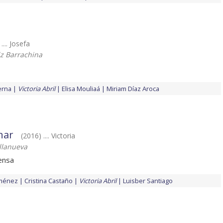
.... Josefa
iz Barrachina
erna
Victoria Abril
Elisa Mouliaá
Miriam Díaz Aroca
nar
(2016) .... Victoria
illanueva
iensa
iménez
Cristina Castaño
Victoria Abril
Luisber Santiago