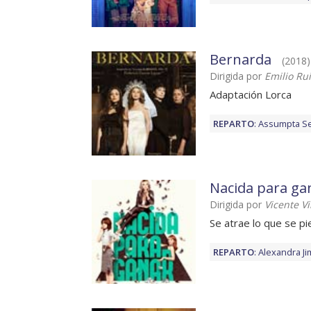
Bernarda
(2018) 
Dirigida por
Emilio Ru
Adaptación Lorca
REPARTO
:
Assumpta S
Nacida para ga
Dirigida por
Vicente V
Se atrae lo que se p
REPARTO
:
Alexandra J