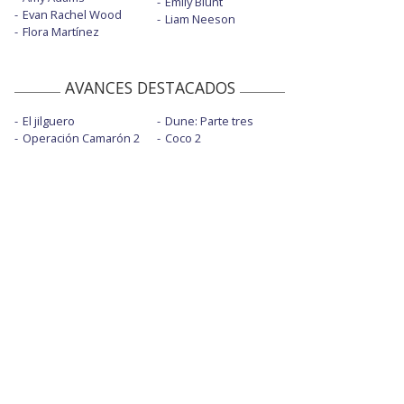
Emily Blunt
Evan Rachel Wood
Liam Neeson
Flora Martínez
AVANCES DESTACADOS
El jilguero
Dune: Parte tres
Operación Camarón 2
Coco 2