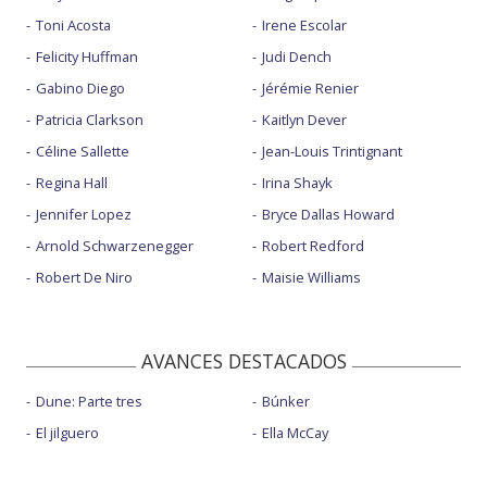
Toni Acosta
Irene Escolar
Felicity Huffman
Judi Dench
Gabino Diego
Jérémie Renier
Patricia Clarkson
Kaitlyn Dever
Céline Sallette
Jean-Louis Trintignant
Regina Hall
Irina Shayk
Jennifer Lopez
Bryce Dallas Howard
Arnold Schwarzenegger
Robert Redford
Robert De Niro
Maisie Williams
AVANCES DESTACADOS
Dune: Parte tres
Búnker
El jilguero
Ella McCay