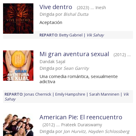
Vive dentro
(2023) .... Inesh
Dirigida por
Bishal Dutta
Aceptación
REPARTO
:
Betty Gabriel
Vik Sahay
Mi gran aventura sexual
(2012) ....
Dandak Sajal
Dirigida por
Sean Garrity
Una comedia romántica, sexualmente
adictiva
REPARTO
:
Jonas Chernick
Emily Hampshire
Sarah Manninen
Vik
Sahay
American Pie: El reencuentro
(2012) .... Prateek Duraiswamy
Dirigida por
Jon Hurvitz, Hayden Schlossberg