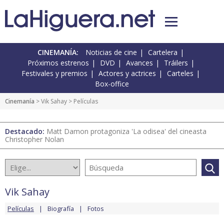
CINEMANÍA:
Noticias de cine
Cartelera
Próximos estrenos
DVD
Avances
Tráilers
Festivales y premios
Actores y actrices
Carteles
Box-office
Cinemanía
>
Vik Sahay
> Películas
Destacado:
Matt Damon protagoniza 'La odisea' del cineasta
Christopher Nolan
Vik Sahay
Películas
Biografía
Fotos