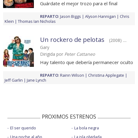
Guárdate el mejor trozo para el final
REPARTO
:
Jason Biggs
Alyson Hannigan
Chris
Klein
Thomas Ian Nicholas
Un rockero de pelotas
(2008) ....
Gary
Dirigida por
Peter Cattaneo
Hay talento que debería permanecer oculto
REPARTO
:
Rainn Wilson
Christina Applegate
Jeff Garlin
Jane Lynch
PROXIMOS ESTRENOS
El ser querido
La bola negra
Una noche al año
La isla olvidada