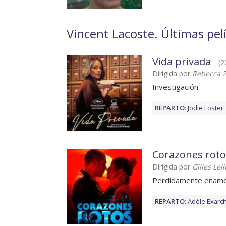
Vincent Lacoste. Últimas pelí
Vida privada
(2
Dirigida por
Rebecca Z
Investigación
REPARTO
:
Jodie Foster
Corazones roto
Dirigida por
Gilles Lel
Perdidamente enam
REPARTO
:
Adèle Exarc