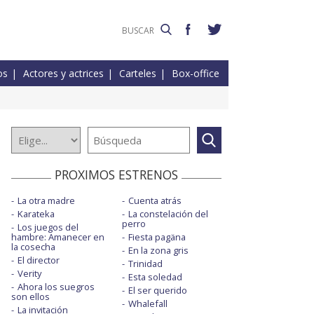
os
Actores y actrices
Carteles
Box-office
PROXIMOS ESTRENOS
La otra madre
Cuenta atrás
Karateka
La constelación del
perro
Los juegos del
hambre: Amanecer en
Fiesta pagäna
la cosecha
En la zona gris
El director
Trinidad
Verity
Esta soledad
Ahora los suegros
El ser querido
son ellos
Whalefall
La invitación