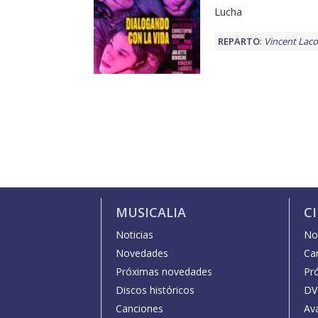
Lucha
REPARTO
:
Vincent Laco
MUSICALIA
C
Noticias
Not
Novedades
Car
Próximas novedades
Pr
Discos históricos
DV
Canciones
Av