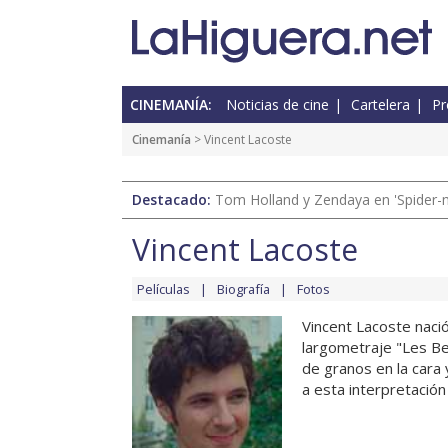
CINEMANÍA:
Noticias de cine
Cartelera
Pr
Cinemanía
> Vincent Lacoste
Destacado:
Tom Holland y Zendaya en 'Spider-
Vincent Lacoste
Películas
Biografía
Fotos
Vincent Lacoste naci
largometraje "Les Be
de granos en la cara
a esta interpretación 