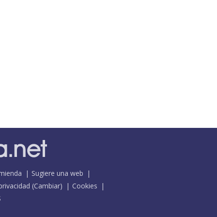
mienda
Sugiere una web
 privacidad
(
Cambiar
)
Cookies
S