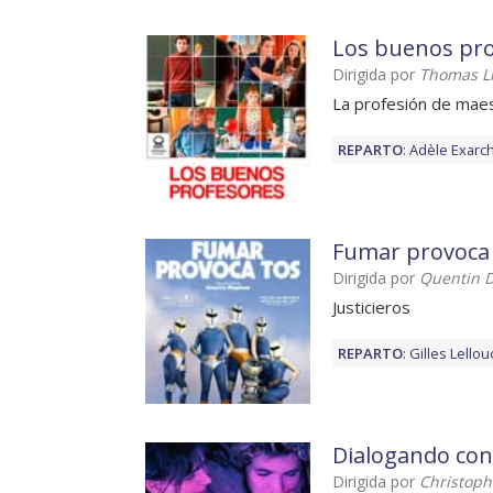
Los buenos pr
Dirigida por
Thomas Li
La profesión de mae
REPARTO
:
Adèle Exarc
Fumar provoca
Dirigida por
Quentin 
Justicieros
REPARTO
:
Gilles Lello
Dialogando con 
Dirigida por
Christop