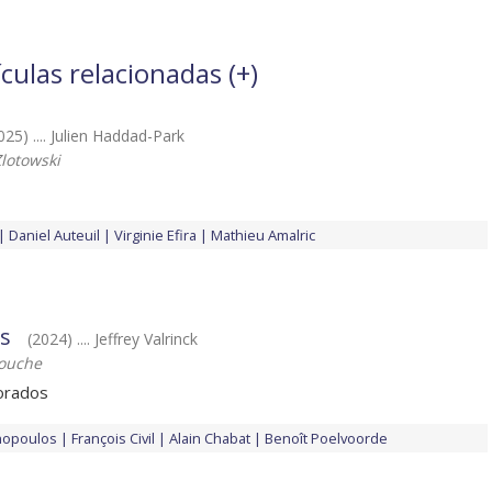
culas relacionadas (
+
)
025) .... Julien Haddad-Park
lotowski
Daniel Auteuil
Virginie Efira
Mathieu Amalric
s
(2024) .... Jeffrey Valrinck
louche
orados
hopoulos
François Civil
Alain Chabat
Benoît Poelvoorde