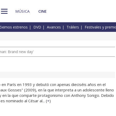
MÚSICA
CINE
óximos estrenos
DVD
Avances
Tráilers
Festivales y premi
man: Brand new day'
ó en París en 1993 y debutó con apenas dieciséis años en el
aux Gosses" (2009), en la que interpreta a un adolescente lleno
 y en la que comparte protagonismo con Anthony Sonigo. Debido
es nominado al César al... (
+
)