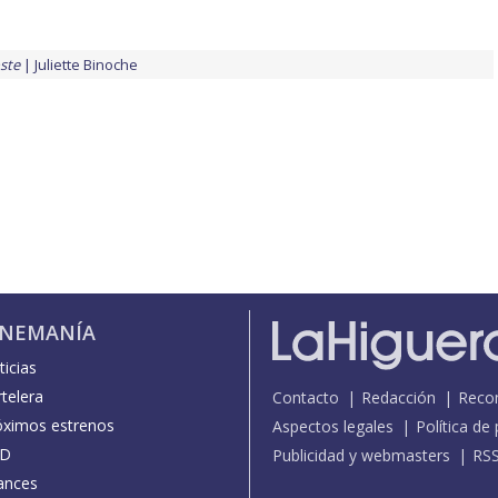
ste
Juliette Binoche
INEMANÍA
icias
telera
Contacto
Redacción
Reco
óximos estrenos
Aspectos legales
Política de
D
Publicidad y webmasters
RS
ances