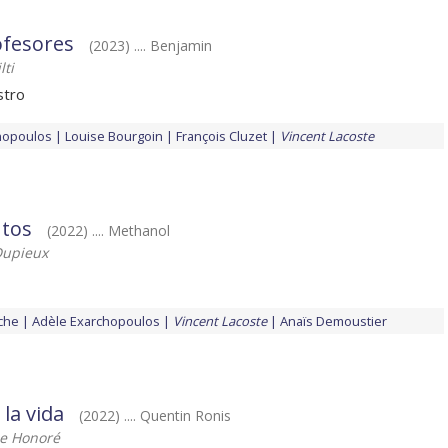
ofesores
(2023) .... Benjamin
lti
stro
hopoulos
Louise Bourgoin
François Cluzet
Vincent Lacoste
 tos
(2022) .... Methanol
Dupieux
uche
Adèle Exarchopoulos
Vincent Lacoste
Anaïs Demoustier
la vida
(2022) .... Quentin Ronis
he Honoré