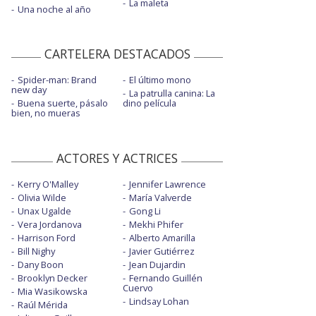
La maleta
Una noche al año
CARTELERA DESTACADOS
Spider-man: Brand
El último mono
new day
La patrulla canina: La
Buena suerte, pásalo
dino película
bien, no mueras
ACTORES Y ACTRICES
Kerry O'Malley
Jennifer Lawrence
Olivia Wilde
María Valverde
Unax Ugalde
Gong Li
Vera Jordanova
Mekhi Phifer
Harrison Ford
Alberto Amarilla
Bill Nighy
Javier Gutiérrez
Dany Boon
Jean Dujardin
Brooklyn Decker
Fernando Guillén
Cuervo
Mia Wasikowska
Lindsay Lohan
Raúl Mérida