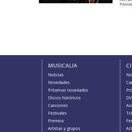
Penni
MUSICALIA
C
Noticias
Not
Novedades
Car
Próximas novedades
Pr
Discos históricos
DV
Canciones
Av
Festivales
Trá
Premios
Fe
Artistas y grupos
Act