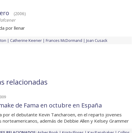
ero
(2006)
lofcener
da por llenar
ston
Catherine Keener
Frances McDormand
Joan Cusack
as relacionadas
2009
emake de Fama en octubre en España
da por el debutante Kevin Tancharoen, en el reparto jovenes
s norteamericanos, además de Debbie Allen y Kelsey Grammer
ES RELACIONADOS:
Asher Book
Kristy Flores
Kay Panabaker
Collins