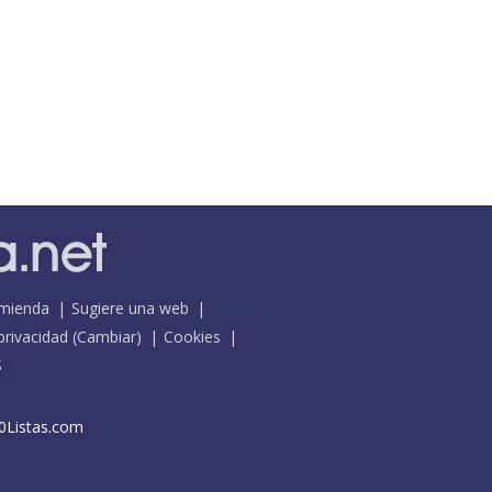
mienda
Sugiere una web
 privacidad
(
Cambiar
)
Cookies
S
0Listas.com