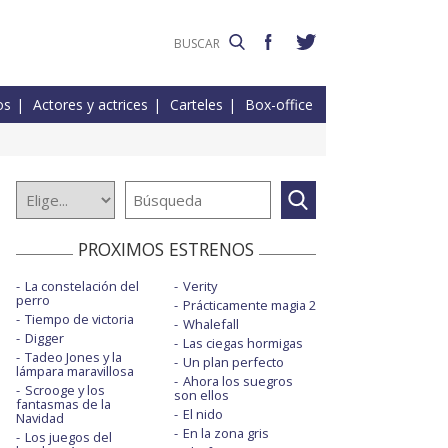
os
Actores y actrices
Carteles
Box-office
PROXIMOS ESTRENOS
La constelación del
Verity
perro
Prácticamente magia 2
Tiempo de victoria
Whalefall
Digger
Las ciegas hormigas
Tadeo Jones y la
Un plan perfecto
lámpara maravillosa
Ahora los suegros
Scrooge y los
son ellos
fantasmas de la
El nido
Navidad
En la zona gris
Los juegos del