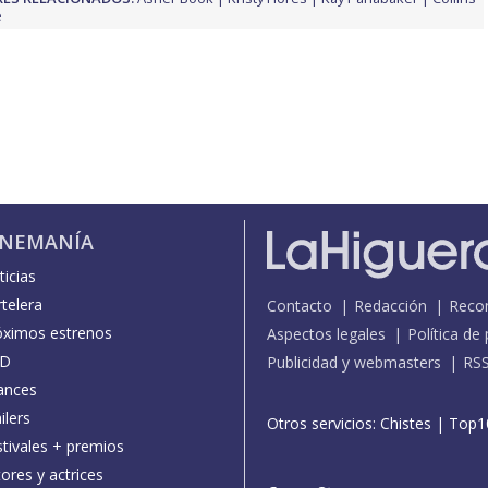
e
INEMANÍA
icias
telera
Contacto
Redacción
Reco
óximos estrenos
Aspectos legales
Política de
D
Publicidad y webmasters
RS
ances
ilers
Otros servicios:
Chistes
|
Top1
stivales + premios
ores y actrices