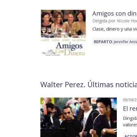
Amigos con din
Dirigida por
Nicole Ho
Clase, dinero y una vi
REPARTO
:
Jennifer Ani
Walter Perez. Últimas notici
09/04/
El r
Dirigi
valore
ACTOR