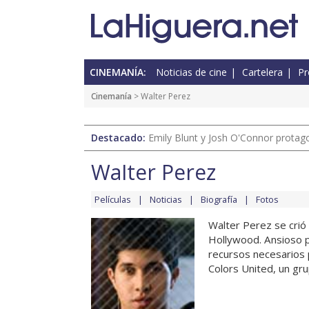
CINEMANÍA:
Noticias de cine
Cartelera
Pr
Cinemanía
> Walter Perez
Destacado:
Emily Blunt y Josh O'Connor protagon
Walter Perez
Películas
Noticias
Biografía
Fotos
Walter Perez se crió 
Hollywood. Ansioso p
recursos necesarios p
Colors United, un grup