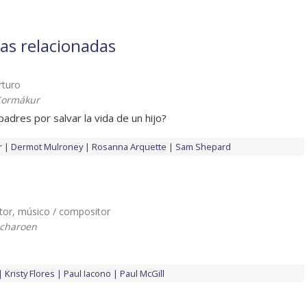
las relacionadas
Arturo
Kormákur
adres por salvar la vida de un hijo?
r
Dermot Mulroney
Rosanna Arquette
Sam Shepard
Víctor, músico / compositor
ncharoen
Kristy Flores
Paul Iacono
Paul McGill