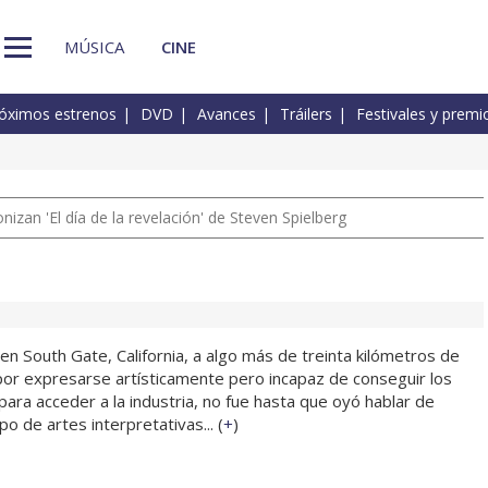
MÚSICA
CINE
óximos estrenos
DVD
Avances
Tráilers
Festivales y premi
izan 'El día de la revelación' de Steven Spielberg
en South Gate, California, a algo más de treinta kilómetros de
or expresarse artísticamente pero incapaz de conseguir los
ara acceder a la industria, no fue hasta que oyó hablar de
o de artes interpretativas... (
+
)