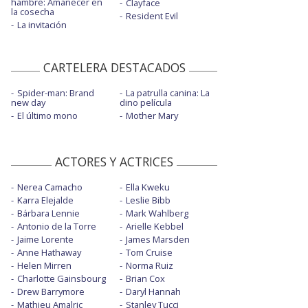
hambre: Amanecer en
Clayface
la cosecha
Resident Evil
La invitación
CARTELERA DESTACADOS
Spider-man: Brand
La patrulla canina: La
new day
dino película
El último mono
Mother Mary
ACTORES Y ACTRICES
Nerea Camacho
Ella Kweku
Karra Elejalde
Leslie Bibb
Bárbara Lennie
Mark Wahlberg
Antonio de la Torre
Arielle Kebbel
Jaime Lorente
James Marsden
Anne Hathaway
Tom Cruise
Helen Mirren
Norma Ruiz
Charlotte Gainsbourg
Brian Cox
Drew Barrymore
Daryl Hannah
Mathieu Amalric
Stanley Tucci