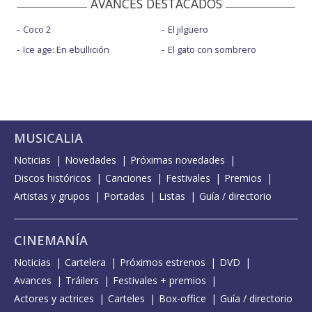
AVANCES DESTACADOS
Coco 2
El jilguero
Ice age: En ebullición
El gato con sombrero
MUSICALIA
Noticias
Novedades
Próximas novedades
Discos históricos
Canciones
Festivales
Premios
Artistas y grupos
Portadas
Listas
Guía / directorio
CINEMANÍA
Noticias
Cartelera
Próximos estrenos
DVD
Avances
Tráilers
Festivales + premios
Actores y actrices
Carteles
Box-office
Guía / directorio