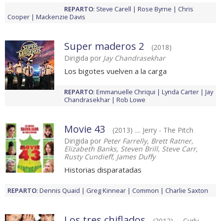
REPARTO
:
Steve Carell
Rose Byrne
Chris
Cooper
Mackenzie Davis
Super maderos 2
(2018)
Dirigida por
Jay Chandrasekhar
Los bigotes vuelven a la carga
REPARTO
:
Emmanuelle Chriqui
Lynda Carter
Jay
Chandrasekhar
Rob Lowe
Movie 43
(2013) .... Jerry - The Pitch
Dirigida por
Peter Farrelly, Brett Ratner,
Elizabeth Banks, Steven Brill, Steve Carr,
Rusty Cundieff, James Duffy
Historias disparatadas
REPARTO
:
Dennis Quaid
Greg Kinnear
Common
Charlie Saxton
Los tres chiflados
(2012) .... Curly