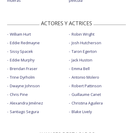
mueras
película
ACTORES Y ACTRICES
William Hurt
Robin Wright
Eddie Redmayne
Josh Hutcherson
Sissy Spacek
Taron Egerton
Eddie Murphy
Jack Huston
Brendan Fraser
Emma Bell
Trine Dyrholm
Antonio Molero
Dwayne Johnson
Robert Pattinson
Chris Pine
Guillaume Canet
Alexandra Jiménez
Christina Aguilera
Santiago Segura
Blake Lively