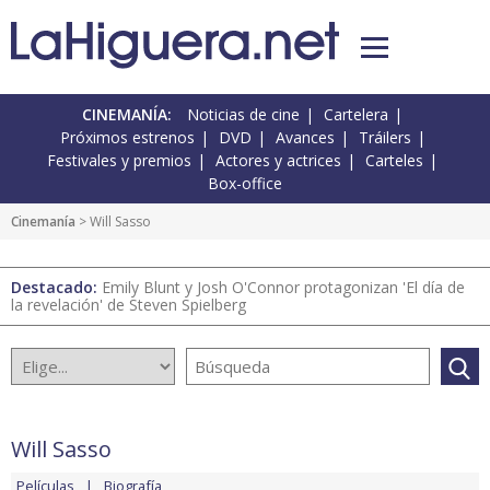
CINEMANÍA:
Noticias de cine
Cartelera
Próximos estrenos
DVD
Avances
Tráilers
Festivales y premios
Actores y actrices
Carteles
Box-office
Cinemanía
> Will Sasso
Destacado:
Emily Blunt y Josh O'Connor protagonizan 'El día de
la revelación' de Steven Spielberg
Will Sasso
Películas
Biografía