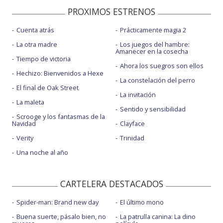
PROXIMOS ESTRENOS
Cuenta atrás
Prácticamente magia 2
La otra madre
Los juegos del hambre:
Amanecer en la cosecha
Tiempo de victoria
Ahora los suegros son ellos
Hechizo: Bienvenidos a Hexe
La constelación del perro
El final de Oak Street
La invitación
La maleta
Sentido y sensibilidad
Scrooge y los fantasmas de la
Navidad
Clayface
Verity
Trinidad
Una noche al año
CARTELERA DESTACADOS
Spider-man: Brand new day
El último mono
Buena suerte, pásalo bien, no
La patrulla canina: La dino